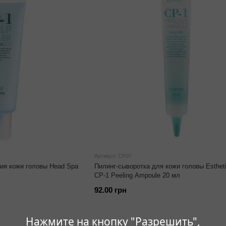
Артикул: CP07
ия кожи головы Head Spa
Пилинг-сыворотка для кожи головы Esthet
CP-1 Peeling Ampoule 20 мл
92.00 грн
Нажмите на кнопку "Разрешить",