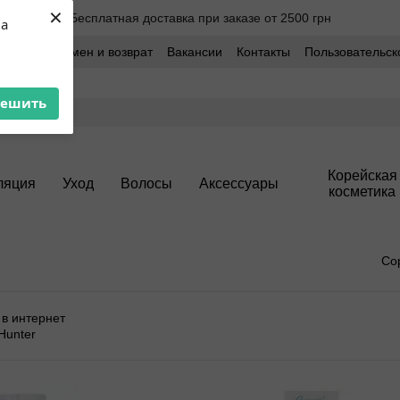
×
Бесплатная доставка при заказе от 2500 грн
ua
оставка
Обмен и возврат
Вакансии
Контакты
Пользовательск
решить
Корейская
ляция
Уход
Волосы
Аксессуары
косметика
Со