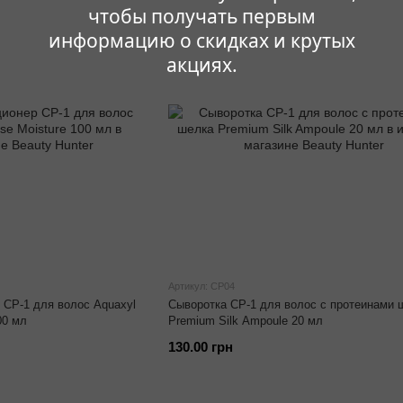
чтобы получать первым
информацию о скидках и крутых
акциях.
Артикул: CP04
CP-1 для волос Aquaxyl
Сыворотка CP-1 для волос с протеинами 
00 мл
Premium Silk Ampoule 20 мл
130.00 грн