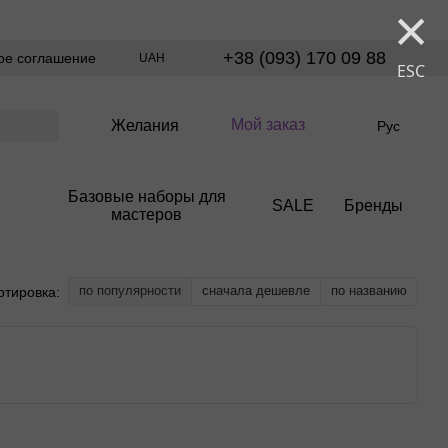
×
+38 (093) 170 09 88
ое соглашение
UAH
ESC
Мой заказ
Желания
Рус
Базовые наборы для
SALE
Бренды
мастеров
по популярности
сначала дешевле
по названию
ртировка: