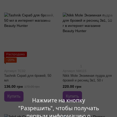
Распродажа
−20%
1
Артикул: TC02
Артикул: NM115
Tashnik Скраб для бровей, 50
Nikk Mole Энзимная пудра для
мл
бровей и ресниц 3в1, 50 г
136.00 грн
220.00 грн
170.00 грн
Купить
Купить
Нажмите на кнопку
"Разрешить", чтобы получать
первым информацию о