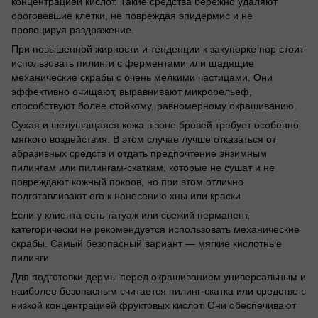
концентрацией кислот. Такие средства бережно удаляют
ороговевшие клетки, не повреждая эпидермис и не
провоцируя раздражение.
При повышенной жирности и тенденции к закупорке пор стоит
использовать пилинги с ферментами или щадящие
механические скрабы с очень мелкими частицами. Они
эффективно очищают, выравнивают микрорельеф,
способствуют более стойкому, равномерному окрашиванию.
Сухая и шелушащаяся кожа в зоне бровей требует особенно
мягкого воздействия. В этом случае лучше отказаться от
абразивных средств и отдать предпочтение энзимным
пилингам или пилингам-скаткам, которые не сушат и не
повреждают кожный покров, но при этом отлично
подготавливают его к нанесению хны или краски.
Если у клиента есть татуаж или свежий перманент,
категорически не рекомендуется использовать механические
скрабы. Самый безопасный вариант — мягкие кислотные
пилинги.
Для подготовки дермы перед окрашиванием универсальным и
наиболее безопасным считается пилинг-скатка или средство с
низкой концентрацией фруктовых кислот. Они обеспечивают