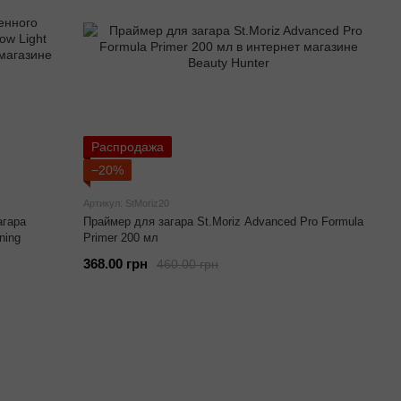
Распродажа
−20%
Артикул: StMoriz20
агара
Праймер для загара St.Moriz Advanced Pro Formula
ning
Primer 200 мл
368.00 грн
460.00 грн