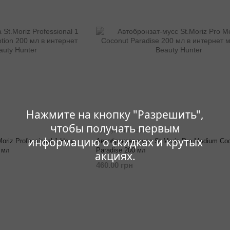
Нажмите на кнопку "Разрешить",
чтобы получать первым
Артикул: StMoriz02
информацию о скидках и крутых
oriz Professional 1 Hour
Автобронзат-мусс St.Moriz Pro Medium Co
0 мл
Paradise 200 мл
акциях.
460.00 грн