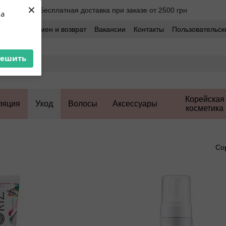
×
Бесплатная доставка при заказе от 2500 грн
ua
оставка
Обмен и возврат
Вакансии
Контакты
Пользовательск
решить
Корейская
ляция
Уход
Волосы
Аксессуары
косметика
Со