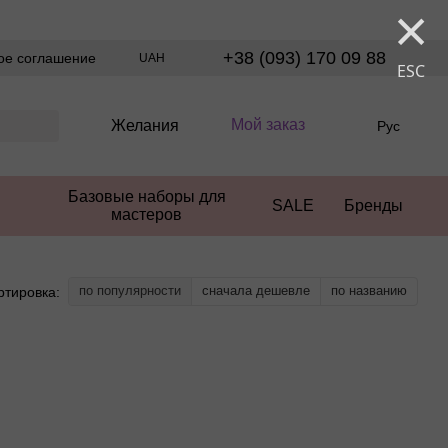
×
+38 (093) 170 09 88
ое соглашение
UAH
ESC
Мой заказ
Желания
Рус
Базовые наборы для
SALE
Бренды
мастеров
по популярности
сначала дешевле
по названию
ртировка: