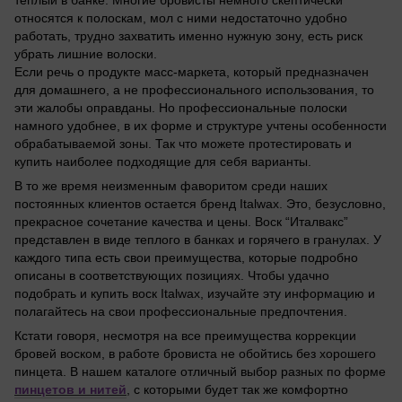
относятся к полоскам, мол с ними недостаточно удобно
работать, трудно захватить именно нужную зону, есть риск
убрать лишние волоски.
Если речь о продукте масс-маркета, который предназначен
для домашнего, а не профессионального использования, то
эти жалобы оправданы. Но профессиональные полоски
намного удобнее, в их форме и структуре учтены особенности
обрабатываемой зоны. Так что можете протестировать и
купить наиболее подходящие для себя варианты.
В то же время неизменным фаворитом среди наших
постоянных клиентов остается бренд Italwax. Это, безусловно,
прекрасное сочетание качества и цены. Воск “Италвакс”
представлен в виде теплого в банках и горячего в гранулах. У
каждого типа есть свои преимущества, которые подробно
описаны в соответствующих позициях. Чтобы удачно
подобрать и купить воск Italwax, изучайте эту информацию и
полагайтесь на свои профессиональные предпочтения.
Кстати говоря, несмотря на все преимущества коррекции
бровей воском, в работе бровиста не обойтись без хорошего
пинцета. В нашем каталоге отличный выбор разных по форме
пинцетов и нитей
, с которыми будет так же комфортно