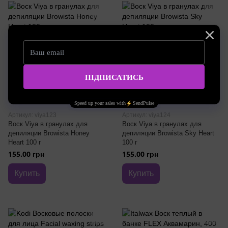
Артикул: viya123
Артикул: viya124
Воск Viya в гранулах для
Воск Viya в гранулах для
депиляции Browista Honey
депиляции Browista Sky Heart
Heart 100 г
100 г
155.00 грн
155.00 грн
Купить
Купить