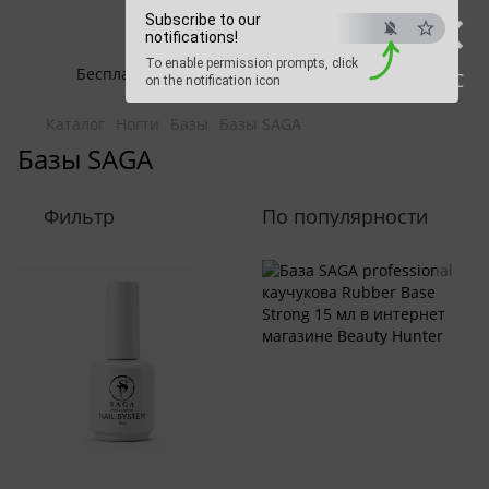
×
Beauty Hunter
Subscribe to our
notifications!
To enable permission prompts, click
Бесплатная доставка при заказе от 2500 грн
ESC
on the notification icon
Каталог
Ногти
Базы
Базы SAGA
Базы SAGA
Фильтр
По популярности