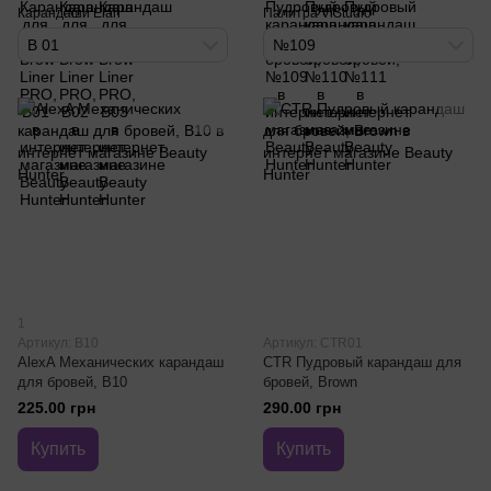
Карандаши Elan
Палитра ViStudio
B 01
№109
1
Артикул: B10
Артикул: CTR01
AlexA Механических карандаш
CTR Пудровый карандаш для
для бровей, B10
бровей, Brown
225.00 грн
290.00 грн
Купить
Купить