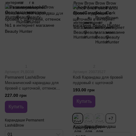
1
2
Артикул: PLB038
Артикул: 20073527
Permanent Lash&Brow
Kodi Карандаш для бровей
Механический карандаш для
пудровый с щеточкой
бровей с щеточкой, оттенок
193.00 грн
№1
227.00 грн
Купить
Купить
+7
Карандаши Permanent
Lash&Brow
Палитра Kodi
01