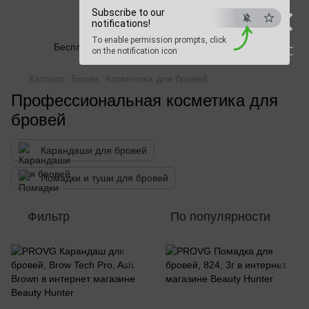
×
Subscribe to our
Beauty Hunter
notifications!
To enable permission prompts, click
Бесплатная доставка при заказе от 2500 грн
ESC
on the notification icon
Каталог
Брови
Косметика для бровей
Профессиональная косметика для
бровей
Карандаши для бровей
Помадки и туши для бровей
Фильтр
По популярности