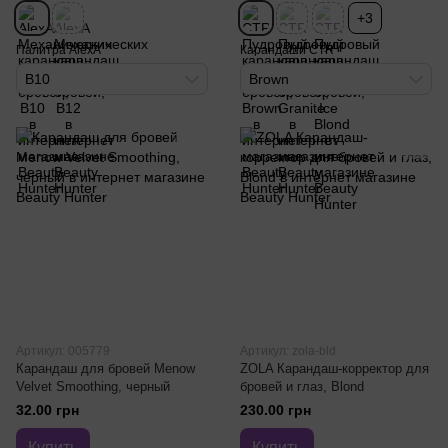
+3
Палитра AlexA
Карандаши CTR
B10
Brown
Артикул: 005779
Артикул: zola-bld
Карандаш для бровей Menow
ZOLA Карандаш-корректор для
Velvet Smoothing, черный
бровей и глаз, Blond
32.00 грн
230.00 грн
Купить
Купить