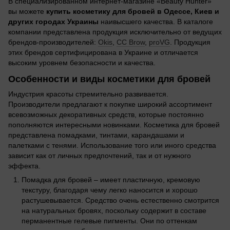
В специализированном интернет-магазине «Beauty Hunter»
вы можете
купить косметику для бровей в Одессе, Киев и
других городах Украины
наивысшего качества. В каталоге
компании представлена продукция исключительно от ведущих
брендов-производителей:
Okis
,
CC Brow
,
proVG
. Продукция
этих брендов сертифицирована в Украине и отличается
высоким уровнем безопасности и качества.
Особенности и виды косметики для бровей
Индустрия красоты стремительно развивается.
Производители предлагают к покупке широкий ассортимент
всевозможных декоративных средств, которые постоянно
пополняются интересными новинками. Косметика для бровей
представлена помадками, тинтами, карандашами и
палетками с тенями. Использование того или иного средства
зависит как от личных предпочтений, так и от нужного
эффекта.
Помадка для бровей – имеет пластичную, кремовую
текстуру, благодаря чему легко наносится и хорошо
растушевывается. Средство очень естественно смотрится
на натуральных бровях, поскольку содержит в составе
перманентные гелевые пигменты. Они по оттенкам