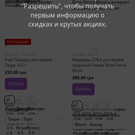
"Разрешить", чтобы получать
первым информацию о
скидках и крутых акциях.
Распродажа
10
Артикул: 20051495
Артикул: zola-b
Kodi Помадка для бровей,
Карандаш ZOLA для бровей
Taupe, 4.5 г
пудровый Powder Brow Pencil
Blond
215.00 грн
295.00 грн
Купить
Купить
Помадки Kodi
Палитра карандашей ZOLA
Taupe - Тауп
Blond - Блонд