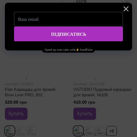
01PB
9
1
Артикул: ProB01
Артикул: 0502109
Elan Карандаш для бровей,
ViSTUDIO Пудровый карандаш
Brow Liner PRO, B01
для бровей, №109
320.00 грн
410.00 грн
Купить
Купить
+6