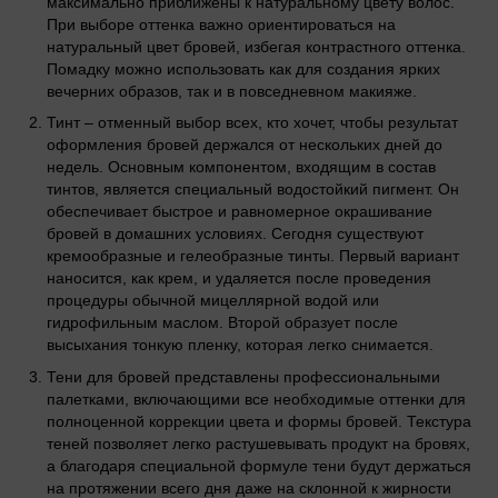
максимально приближены к натуральному цвету волос.
При выборе оттенка важно ориентироваться на
натуральный цвет бровей, избегая контрастного оттенка.
Помадку можно использовать как для создания ярких
вечерних образов, так и в повседневном макияже.
Тинт – отменный выбор всех, кто хочет, чтобы результат
оформления бровей держался от нескольких дней до
недель. Основным компонентом, входящим в состав
тинтов, является специальный водостойкий пигмент. Он
обеспечивает быстрое и равномерное окрашивание
бровей в домашних условиях. Сегодня существуют
кремообразные и гелеобразные тинты. Первый вариант
наносится, как крем, и удаляется после проведения
процедуры обычной мицеллярной водой или
гидрофильным маслом. Второй образует после
высыхания тонкую пленку, которая легко снимается.
Тени для бровей представлены профессиональными
палетками, включающими все необходимые оттенки для
полноценной коррекции цвета и формы бровей. Текстура
теней позволяет легко растушевывать продукт на бровях,
а благодаря специальной формуле тени будут держаться
на протяжении всего дня даже на склонной к жирности