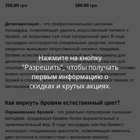
350.00 грн
380.00 грн
Депигментация
– это профессиональная салонная
процедура, позволяющая удалить искусственный пигмент с
бровей, не затрагивая при этом натуральный цвет. В ходе
процедуры используются специальные средства, которые
аккуратно вымывают искусственный пигмент, придавая
бровям естественный и натуральный вид. Материалы для
Нажмите на кнопку
депигментации - настоящая палочка-выручалочка как для
"Разрешить", чтобы получать
опытных, так и для начинающих мастеров-бровистов. Составы
можно использовать сразу после процедуры окрашивания
первым информацию о
бровей в случаях, если оттенок волосков получился темнее от
скидках и крутых акциях.
запланированного.
Как вернуть бровям естественный цвет?
Окрашивание бровей
- это довольно популярная салонная
методика, придающая бровям более выразительный и
привлекательный вид. В ходе процедуры мастер-бровист
использует специальные красители, позволяющие изменить
цвет волосков в соответствии с желанием клиента.