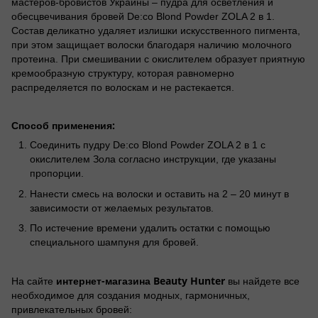
мастеров-бровистов Украины – пудра для осветления и
обесцвечивания бровей De:co Blond Powder ZOLA 2 в 1.
Состав деликатно удаляет излишки искусственного пигмента,
при этом защищает волоски благодаря наличию молочного
протеина. При смешивании с окислителем образует приятную
кремообразную структуру, которая равномерно
распределяется по волоскам и не растекается.
Способ применения:
Соединить пудру De:co Blond Powder ZOLA 2 в 1 с
окислителем Зола согласно инструкции, где указаны
пропорции.
Нанести смесь на волоски и оставить на 2 – 20 минут в
зависимости от желаемых результатов.
По истечение времени удалить остатки с помощью
специального шампуня для бровей.
интернет-магазина Beauty Hunter
На сайте
вы найдете все
необходимое для создания модных, гармоничных,
привлекательных бровей: