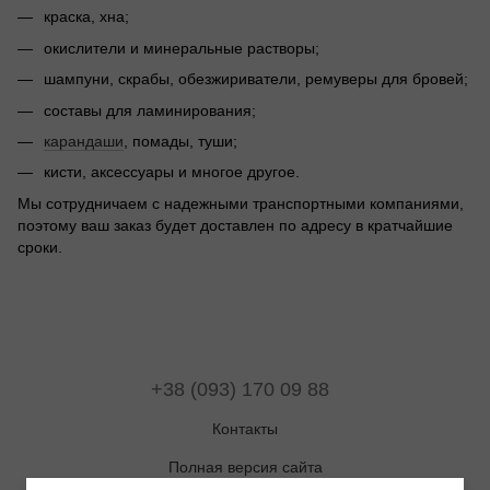
краска, хна;
окислители и минеральные растворы;
шампуни, скрабы, обезжириватели, ремуверы для бровей;
составы для ламинирования;
карандаши
, помады, туши;
кисти, аксессуары и многое другое.
Мы сотрудничаем с надежными транспортными компаниями,
поэтому ваш заказ будет доставлен по адресу в кратчайшие
сроки.
+38 (093) 170 09 88
Контакты
Полная версия сайта