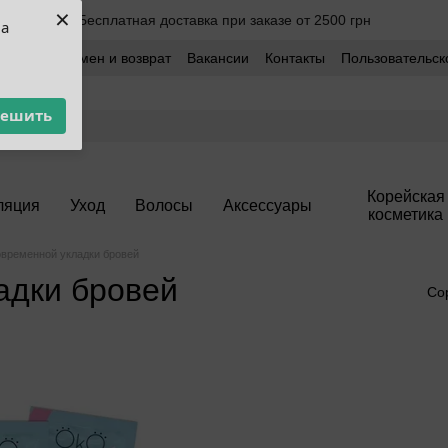
×
Бесплатная доставка при заказе от 2500 грн
ua
оставка
Обмен и возврат
Вакансии
Контакты
Пользовательск
решить
Корейская
ляция
Уход
Волосы
Аксессуары
косметика
овременной укладки бровей
адки бровей
Со