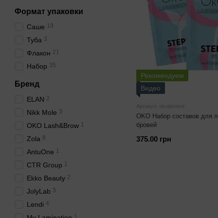
Формат упаковки
19
Саше
3
Туба
21
Флакон
35
Набор
Рекомендуем
Бренд
Видео
2
ELAN
Артикул: okolamiset
3
Nikk Mole
OKO Набор составов для л
1
бровей
OKO Lash&Brow
8
Zola
375.00 грн
1
AntuOne
1
CTR Group
2
Ekko Beauty
3
JolyLab
4
Lendi
1
My Lamination