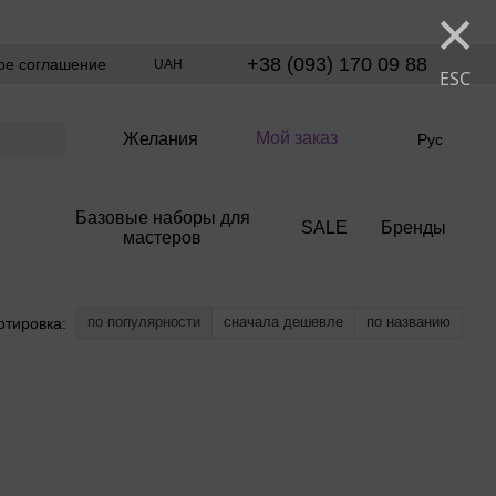
×
+38 (093) 170 09 88
ое соглашение
UAH
ESC
Мой заказ
Желания
Рус
Базовые наборы для
SALE
Бренды
мастеров
по популярности
сначала дешевле
по названию
ртировка: