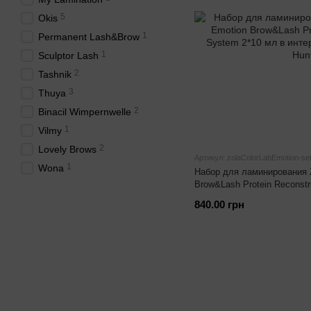
5
Okis
1
Permanent Lash&Brow
1
Sculptor Lash
2
Tashnik
3
Thuya
2
Binacil Wimpernwelle
1
Vilmy
2
Lovely Brows
Артикул: zolaColorLabEmotion-se
1
Wona
Набор для ламинирования 
Brow&Lash Protein Reconstr
840.00 грн