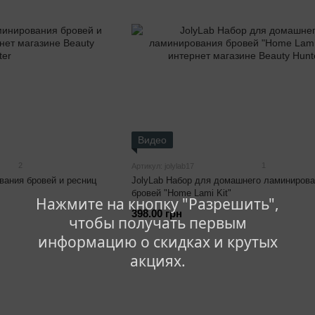
Видео
2
1
Артикул: jolylab17
вания бровей и ресниц
JolyLab Набор для домашнего ламиниров
бровей "Home Lami Kit"
Нажмите на кнопку "Разрешить",
398.00 грн
чтобы получать первым
информацию о скидках и крутых
акциях.