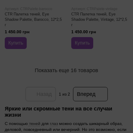
Артикул: CTRPalete-barocco
Артикул: CTRPalete-vintage
CTR Палетка теней, Eye
CTR Палетка теней, Eye
Shadow Palette, Barocco, 12*2,5
Shadow Palette, Vintage, 12*2,5
г
г
1 450.00 грн
1 450.00 грн
Купить
Купить
Показать еще 16 товаров
Назад
Вперед
1
из 2
Яркие или скромные тени на все случаи
жизни
С помощью
теней
для
глаз
можно создать шикарный образ,
деловой, повседневный или вечерний. Но это возможно, если