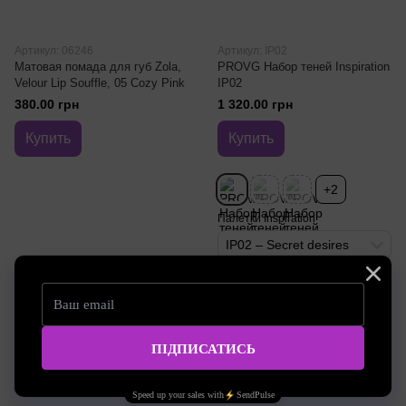
Артикул: 06246
Артикул: IP02
Матовая помада для губ Zola,
PROVG Набор теней Inspiration
Velour Lip Souffle, 05 Cozy Pink
IP02
380.00 грн
1 320.00 грн
Купить
Купить
+2
Палетки Inspiration
IP02 – Secret desires