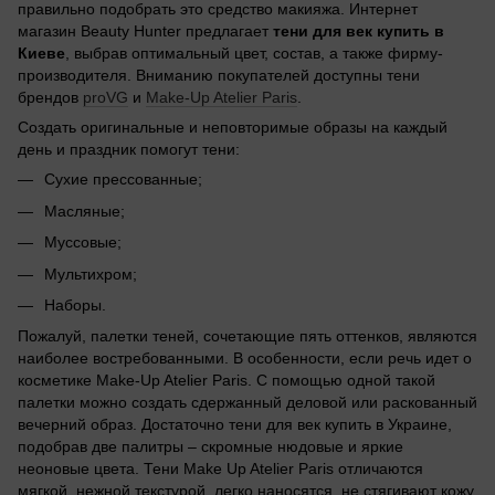
правильно подобрать это средство макияжа. Интернет
магазин Beauty Hunter предлагает
тени для век купить в
Киеве
, выбрав оптимальный цвет, состав, а также фирму-
производителя. Вниманию покупателей доступны тени
брендов
proVG
и
Make-Up Atelier Paris
.
Создать оригинальные и неповторимые образы на каждый
день и праздник помогут тени:
Сухие прессованные;
Масляные;
Муссовые;
Мультихром;
Наборы.
Пожалуй, палетки теней, сочетающие пять оттенков, являются
наиболее востребованными. В особенности, если речь идет о
косметике Make-Up Atelier Paris. С помощью одной такой
палетки можно создать сдержанный деловой или раскованный
вечерний образ. Достаточно тени для век купить в Украине,
подобрав две палитры – скромные нюдовые и яркие
неоновые цвета. Тени Make Up Atelier Paris отличаются
мягкой, нежной текстурой, легко наносятся, не стягивают кожу.