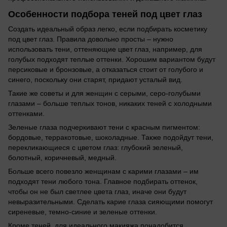
Особенности подбора теней под цвет глаз
Создать идеальный образ легко, если подбирать косметику
под цвет глаз. Правила довольно просты – нужно
использовать тени, оттеняющие цвет глаз, например, для
голубых подходят теплые оттенки. Хорошим вариантом будут
персиковые и бронзовые, а отказаться стоит от голубого и
синего, поскольку они старят, придают усталый вид.
Такие же советы и для женщин с серыми, серо-голубыми
глазами – больше теплых тонов, никаких теней с холодными
оттенками.
Зеленые глаза подчеркивают тени с красным пигментом:
бордовые, терракотовые, шоколадные. Также подойдут тени,
перекликающиеся с цветом глаз: глубокий зеленый,
болотный, коричневый, медный.
Больше всего повезло женщинам с карими глазами – им
подходят тени любого тона. Главное подбирать оттенок,
чтобы он не был светлее цвета глаз, иначе они будут
невыразительными. Сделать карие глаза сияющими помогут
сиреневые, темно-синие и зеленые оттенки.
Кроме теней, для идеального макияжа понадобится