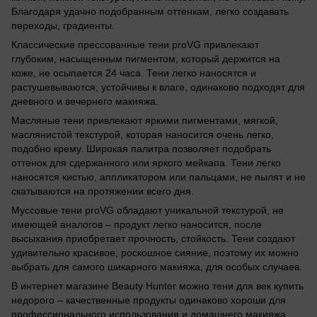
Благодаря удачно подобранным оттенкам, легко создавать
переходы, градиенты.
Классические прессованные тени proVG привлекают
глубоким, насыщенным пигментом, который держится на
коже, не осыпается 24 часа. Тени легко наносятся и
растушевываются, устойчивы к влаге, одинаково подходят для
дневного и вечернего макияжа.
Масляные тени привлекают яркими пигментами, мягкой,
маслянистой текстурой, которая наносится очень легко,
подобно крему. Широкая палитра позволяет подобрать
оттенок для сдержанного или яркого мейкапа. Тени легко
наносятся кистью, аппликатором или пальцами, не пылят и не
скатываются на протяжении всего дня.
Муссовые тени proVG обладают уникальной текстурой, не
имеющей аналогов – продукт легко наносится, после
высыхания приобретает прочность, стойкость. Тени создают
удивительно красивое, роскошное сияние, поэтому их можно
выбрать для самого шикарного макияжа, для особых случаев.
В интернет магазине Beauty Hunter можно тени для век купить
недорого – качественные продукты одинаково хороши для
профессионального использования и домашнего макияжа.