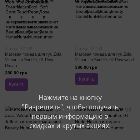
Артикул: 06242
Артикул: 06243
Матовая помада для губ Zola,
Матовая помада для губ Zola,
Velour Lip Souffle, 01 Rose
Velour Lip Souffle, 02 Rosewood
Dream
380.00 грн
380.00 грн
Купить
Купить
Нажмите на кнопку
"Разрешить", чтобы получать
первым информацию о
скидках и крутых акциях.