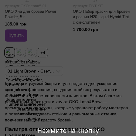
11
17
Артикул: OKOhenna5-01
Артикул: TINT-KIT
OKO Хна для бровей Power
OKO Набор краски для бровей
Powder, 5 г
и ресниц H20 Liquid Hybrid Tint
с окислителем
185.00 грн
1 700.00 грн
Купить
+4
Хна OKO Lash&Brow
01 Light Brown - Светло-коричневый
Бровисты и ламимейкеры ищут средства для ускорения
процесса окрашивания, создания стойких результатов и
повышения удовлетворенности клиентов. В этом блоге мы
рассмотрим красители и хну от OKO Lash&Brow —
премиальные продукты, которые упрощают работу мастеров
и позволяют создавать стойкие и равномерные оттенки,
подчеркивающие красоту бровей.
Нажмите на кнопку
Палитра оттенков краски и хны OKO
Lash&Brow