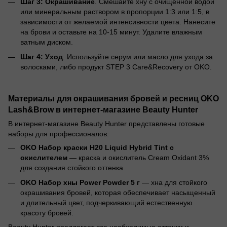
Шаг 3: Окрашивание
. Смешайте хну с очищенной водой
или минеральным раствором в пропорции 1:3 или 1:5, в
зависимости от желаемой интенсивности цвета. Нанесите
на брови и оставьте на 10-15 минут. Удалите влажным
ватным диском.
Шаг 4: Уход
. Используйте серум или масло для ухода за
волосками, либо продукт STEP 3 Care&Recovery от OKO.
Материалы для окрашивания бровей и ресниц OKO
Lash&Brow в интернет-магазине Beauty Hunter
В интернет-магазине Beauty Hunter представлены готовые
наборы для профессионалов:
OKO Набор краски H20 Liquid Hybrid Tint с
окислителем
— краска и окислитель Cream Oxidant 3%
для создания стойкого оттенка.
OKO Набор хны Power Powder 5 г
— хна для стойкого
окрашивания бровей, которая обеспечивает насыщенный
и длительный цвет, подчеркивающий естественную
красоту бровей.
Beauty Hunter предлагает все необходимые оттенки и