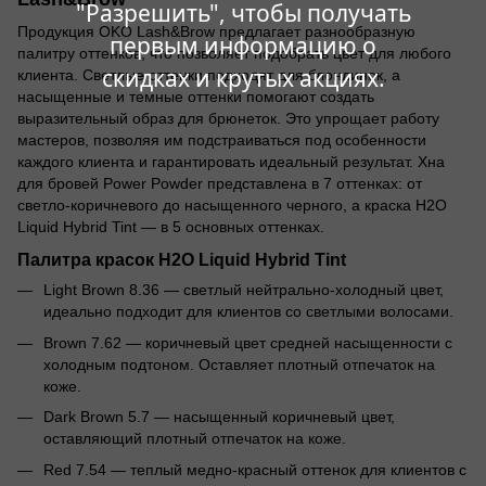
"Разрешить", чтобы получать
Продукция OKO Lash&Brow предлагает разнообразную
первым информацию о
палитру оттенков, что позволяет подобрать цвет для любого
скидках и крутых акциях.
клиента. Светлые оттенки подходят для блондинок, а
насыщенные и темные оттенки помогают создать
выразительный образ для брюнеток. Это упрощает работу
мастеров, позволяя им подстраиваться под особенности
каждого клиента и гарантировать идеальный результат. Хна
для бровей Power Powder представлена в 7 оттенках: от
светло-коричневого до насыщенного черного, а краска H2O
Liquid Hybrid Tint — в 5 основных оттенках.
Палитра красок H2O Liquid Hybrid Tint
Light Brown 8.36 — светлый нейтрально-холодный цвет,
идеально подходит для клиентов со светлыми волосами.
Brown 7.62 — коричневый цвет средней насыщенности с
холодным подтоном. Оставляет плотный отпечаток на
коже.
Dark Brown 5.7 — насыщенный коричневый цвет,
оставляющий плотный отпечаток на коже.
Red 7.54 — теплый медно-красный оттенок для клиентов с