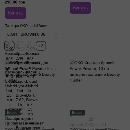
290.00 грн
Купить
Купить
Палитра OKO Lash&Brow
LIGHT BROWN 8.36
+2
Видео
Видео
13
22
Артикул: okohennaset5
Артикул: OKOhenna01
OKO Набор хны для бровей
OKO Хна для бровей Power