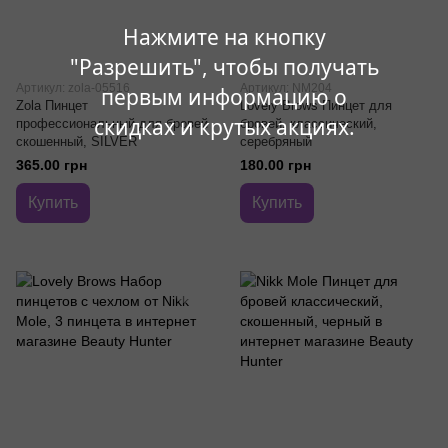
Нажмите на кнопку
"Разрешить", чтобы получать
Артикул: zola-05516
Артикул: NM204
первым информацию о
Zola Пинцет
Lovely Brows Пинцет для
скидках и крутых акциях.
профессиональный для бровей
бровей, классический,
скошенный, SILVER
серебряный
365.00 грн
180.00 грн
Купить
Купить