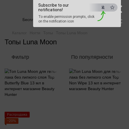
×
Subscribe to our
Beauty Hunter
notifications!
To enable permission prompts, click
Бесплатная доставка при заказе от 2500 грн
ESC
on the notification icon
Каталог
Ногти
Топы
Топы Luna Moon
Топы Luna Moon
Фильтр
По популярности
Распродажа
−20%