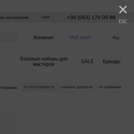
×
+38 (093) 170 09 88
ое соглашение
UAH
ESC
Мой заказ
Желания
Рус
Базовые наборы для
SALE
Бренды
мастеров
по популярности
сначала дешевле
по названию
ртировка: