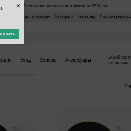
×
Бесплатная доставка при заказе от 2500 грн
ua
оставка
Обмен и возврат
Вакансии
Контакты
Пользовательск
решить
Корейская
ляция
Уход
Волосы
Аксессуары
косметика
Подогреватель для геля
Со