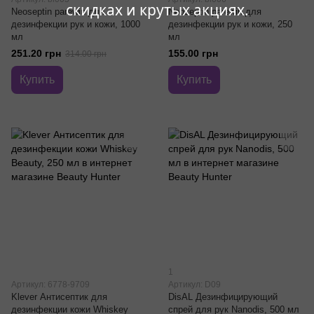
скидках и крутых акциях.
Neoseptin parewin для
Neoseptin parewin для
дезинфекции рук и кожи, 1000
дезинфекции рук и кожи, 250
мл
мл
251.20 грн
155.00 грн
314.00 грн
Купить
Купить
1
Артикул: 6778-9709
Артикул: D09
Klever Антисептик для
DisAL Дезинфицирующий
дезинфекции кожи Whiskey
спрей для рук Nanodis, 500 мл