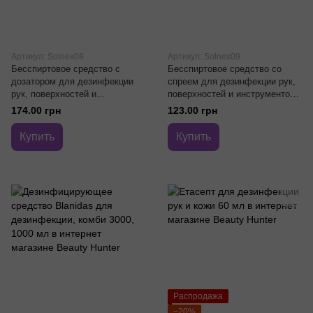
Артикул: Solnex08
Артикул: Solnex09
Бесспиртовое средство с
Бесспиртовое средство со
дозатором для дезинфекции
спреем для дезинфекции рук,
рук, поверхностей и
поверхностей и инструментов
инструментов Solnex Blue Line
Solnex Blue Line Long 250 мл
174.00 грн
123.00 грн
Long 500 мл
Купить
Купить
Распродажа
−20%