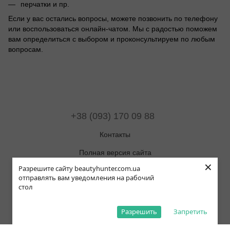
перчатки и пр.
Если у вас остались вопросы, можете позвонить по телефону
или воспользоваться онлайн-чатом. Мы с радостью поможем
вам определиться с выбором и проконсультируем по любым
вопросам.
+38 (093) 170 09 88
Контакты
Полная версия сайта
×
Разрешите сайту beautyhunter.com.ua
Карта сайта
отправлять вам уведомления на рабочий
стол
© 2019-2025 Beauty Hunter
Рус
Укр
Eng
Pol
Разрешить
Запретить
,