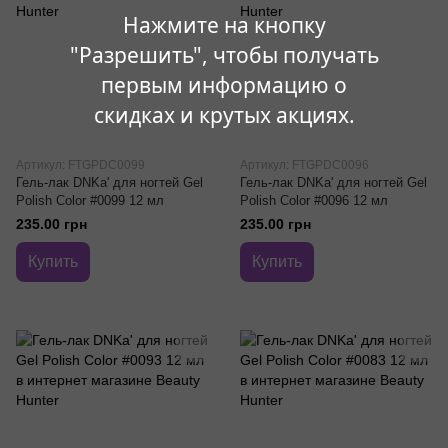
Нажмите на кнопку
"Разрешить", чтобы получать
первым информацию о
скидках и крутых акциях.
Артикул: FTGPDC0099
Артикул: FTGPDC0096
Гель-лак DNKa' для ногтей Gel
Гель-лак DNKa' для ногтей Gel
Polish Color #0099 12 мл
Polish Color #0096 12 мл
235.00 грн
235.00 грн
Купить
Купить