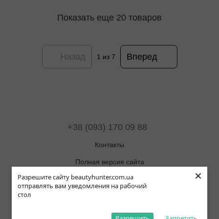
Показать еще 20 товаров
Назад
Вперед
1
из 7
+38 (093) 170 09 88
Контакты
Полная версия сайта
×
Разрешите сайту beautyhunter.com.ua
Карта сайта
отправлять вам уведомления на рабочий
стол
© 2019-2025 Beauty Hunter
Рус
Укр
Eng
Pol
Разрешить
Запретить