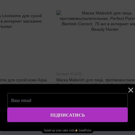
Артикул: М-1123
ime для сухой кожи Aqua
Маска Malevich для лица, противовоспали
Perfect Portrait Mask Blemish Correct, 75 м
480.00 грн