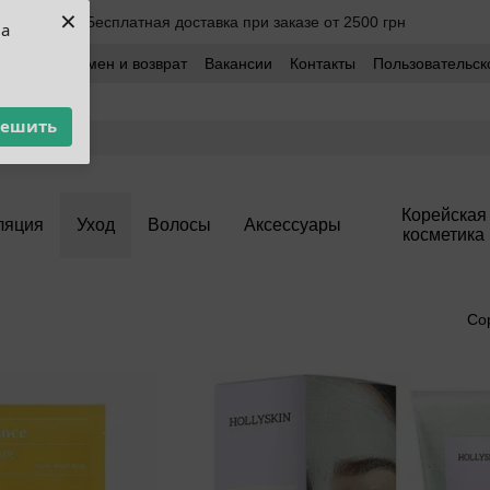
×
Бесплатная доставка при заказе от 2500 грн
ua
оставка
Обмен и возврат
Вакансии
Контакты
Пользовательск
решить
Корейская
ляция
Уход
Волосы
Аксессуары
косметика
Со