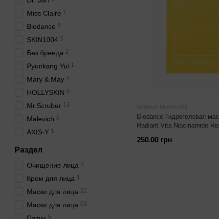
Dr. Jart
1
Miss Claire
5
Biodance
5
SKIN1004
2
Без бренда
1
Pyunkang Yul
4
Mary & May
9
HOLLYSKIN
13
Mr.Scruber
Артикул: biodance02
Biodance Гидрогелевая мас
6
Malevich
Radiant Vita Niacinamide Re
1
AXIS-Y
250.00 грн
Раздел
2
Очищение лица
1
Крем для лица
22
Маски для лица
63
Маски для лица
5
Патчи