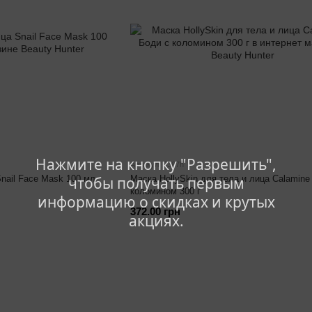
Нажмите на кнопку "Разрешить",
Артикул: 0367h
Snail Face Mask 100 мл
Маска HollySkin для тела и лица Calamine
чтобы получать первым
коломином 300 г
информацию о скидках и крутых
372.00 грн
акциях.