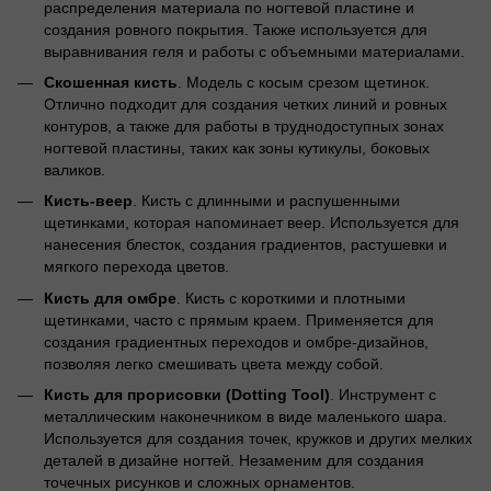
распределения материала по ногтевой пластине и
создания ровного покрытия. Также используется для
выравнивания геля и работы с объемными материалами.
Скошенная кисть
. Модель с косым срезом щетинок.
Отлично подходит для создания четких линий и ровных
контуров, а также для работы в труднодоступных зонах
ногтевой пластины, таких как зоны кутикулы, боковых
валиков.
Кисть-веер
. Кисть с длинными и распушенными
щетинками, которая напоминает веер. Используется для
нанесения блесток, создания градиентов, растушевки и
мягкого перехода цветов.
Кисть для омбре
. Кисть с короткими и плотными
щетинками, часто с прямым краем. Применяется для
создания градиентных переходов и омбре-дизайнов,
позволяя легко смешивать цвета между собой.
Кисть для прорисовки (Dotting Tool)
. Инструмент с
металлическим наконечником в виде маленького шара.
Используется для создания точек, кружков и других мелких
деталей в дизайне ногтей. Незаменим для создания
точечных рисунков и сложных орнаментов.