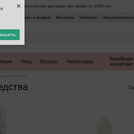
×
Бесплатная доставка при заказе от 2500 грн
ua
оставка
Обмен и возврат
Вакансии
Контакты
Пользовательск
решить
Корейская
ляция
Уход
Волосы
Аксессуары
косметика
вающие средства
едства
Со