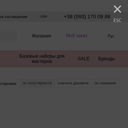
×
+38 (093) 170 09 88
ое соглашение
UAH
ESC
Мой заказ
Желания
Рус
Базовые наборы для
SALE
Бренды
мастеров
по популярности
сначала дешевле
по названию
ртировка: