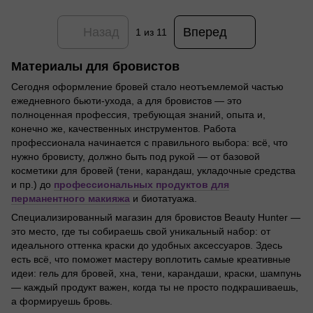
Назад
Вперед
1
из 11
Материалы для бровистов
Сегодня оформление бровей стало неотъемлемой частью
ежедневного бьюти-ухода, а для бровистов — это
полноценная профессия, требующая знаний, опыта и,
конечно же, качественных инструментов. Работа
профессионала начинается с правильного выбора: всё, что
нужно бровисту, должно быть под рукой — от базовой
косметики для бровей (тени, карандаш, укладочные средства
и пр.) до
профессиональных продуктов для
перманентного макияжа
и биотатуажа.
Специализированный магазин для бровистов Beauty Hunter —
это место, где ты собираешь свой уникальный набор: от
идеального оттенка краски до удобных аксессуаров. Здесь
есть всё, что поможет мастеру воплотить самые креативные
идеи: гель для бровей, хна, тени, карандаши, краски, шампунь
— каждый продукт важен, когда ты не просто подкрашиваешь,
а формируешь бровь.