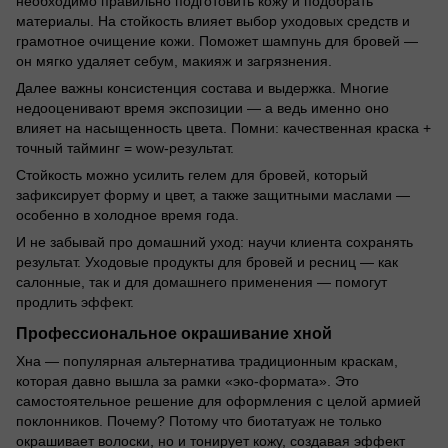
необходимо правильно подготовить кожу и подобрать
материалы. На стойкость влияет выбор уходовых средств и
грамотное очищение кожи. Поможет шампунь для бровей —
он мягко удаляет себум, макияж и загрязнения.
Далее важны консистенция состава и выдержка. Многие
недооценивают время экспозиции — а ведь именно оно
влияет на насыщенность цвета. Помни: качественная краска +
точный тайминг = wow-результат.
Стойкость можно усилить гелем для бровей, который
зафиксирует форму и цвет, а также защитными маслами —
особенно в холодное время года.
И не забывай про домашний уход: научи клиента сохранять
результат. Уходовые продукты для бровей и ресниц — как
салонные, так и для домашнего применения — помогут
продлить эффект.
Профессиональное окрашивание хной
Хна — популярная альтернатива традиционным краскам,
которая давно вышла за рамки «эко-формата». Это
самостоятельное решение для оформления с целой армией
поклонников. Почему? Потому что биотатуаж не только
окрашивает волоски, но и тонирует кожу, создавая эффект