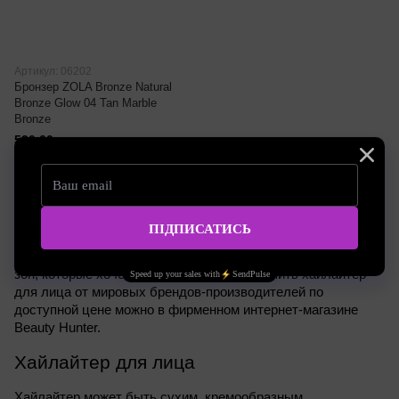
Артикул: 06202
Бронзер ZOLA Bronze Natural
Bronze Glow 04 Tan Marble
Bronze
530.00 грн
Хайлайтер – средство для макияжа лица, которое придаст
коже красивого сияния и блеска. Современные визажисты
активно используют такой косметический продукт для
выделения естественных объемов лица, подсвечивания
зон, которые хочется вывести из тени. Купить хайлайтер
для лица от мировых брендов-производителей по
доступной цене можно в фирменном интернет-магазине
Beauty Hunter.
Хайлайтер для лица
Хайлайтер может быть сухим, кремообразным, 