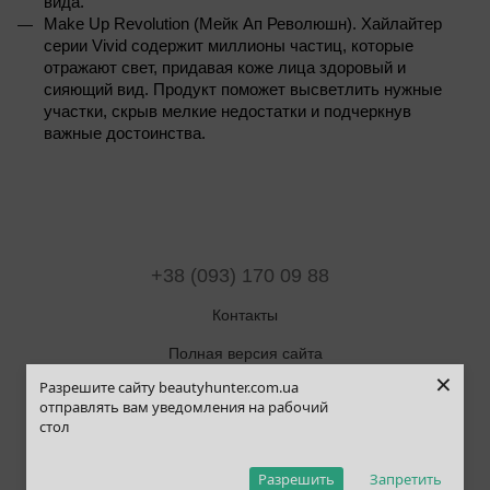
вида.
Make Up Revolution (Мейк Ап Революшн). Хайлайтер 
серии Vivid содержит миллионы частиц, которые 
отражают свет, придавая коже лица здоровый и 
сияющий вид. Продукт поможет высветлить нужные 
участки, скрыв мелкие недостатки и подчеркнув 
важные достоинства.
+38 (093) 170 09 88
Контакты
Полная версия сайта
×
Разрешите сайту beautyhunter.com.ua
Карта сайта
отправлять вам уведомления на рабочий
стол
© 2019-2025 Beauty Hunter
Рус
Укр
Eng
Pol
Разрешить
Запретить