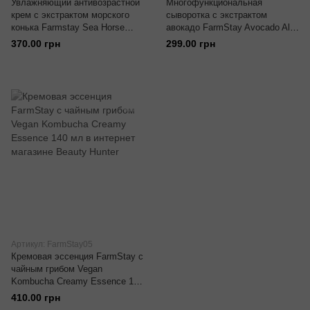
Увлажняющий антивозрастной
Многофункциональная
крем с экстрактом морского
сыворотка с экстрактом
конька Farmstay Sea Horse
авокадо FarmStay Avocado All-
Water Full Cream 50 г
In-One Intensive Moist Ampoule
370.00 грн
299.00 грн
250 мл
Артикул: FarmStay05
Кремовая эссенция FarmStay с
чайным грибом Vegan
Kombucha Creamy Essence 140
мл
410.00 грн