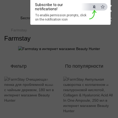
×
Subscribe to our
Beauty Hunter
notifications!
To enable permission prompts, click
Бесплатная доставка при заказе от 2500 грн
ESC
on the notification icon
Farmstay
Farmstay
Фильтр
По популярности