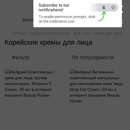
×
Subscribe to our
Beauty Hunter
notifications!
To enable permission prompts, click
Бесплатная доставка при заказе от 2500 грн
ESC
on the notification icon
Каталог
Корейская косметика
Для лица
Крем для лица
Корейские кремы для лица
Фильтр
По популярности