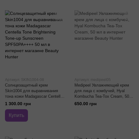
Артикул: SKIN1004-08
Артикул: medipeel05
Солнцезащитный крем
Medipeel Увлажняющий крем
Skin1004 для выравнивания
для лица с комбучей, Hyal
тона кожи Madagascar Centella
Kombucha Tea-Tox Cream, 50
Tone Brightening Tone-up
мл
1 300.00 грн
650.00 грн
Sunscreen SPF50PA++++ 50
мл
Купить