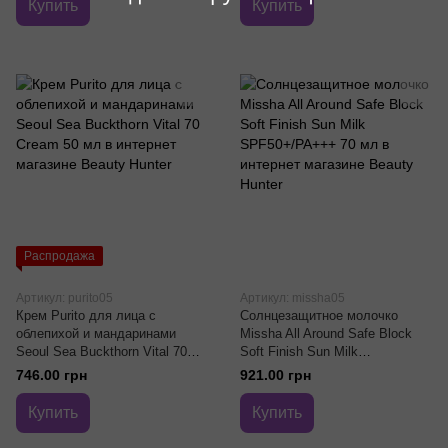
Купить
Купить
Распродажа
Артикул: purito05
Артикул: missha05
Крем Purito для лица с
Солнцезащитное молочко
облепихой и мандаринами
Missha All Around Safe Block
Seoul Sea Buckthorn Vital 70
Soft Finish Sun Milk
Cream 50 мл
SPF50+/PA+++ 70 мл
746.00 грн
921.00 грн
Купить
Купить