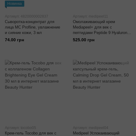
Новинка
Артикул: 4820000002837
Артикул: medipeel11
Сыворотка-концентрат для
Омолаживающий крем
лица MC Profline, увлажнение
Mediapeel+ для век с
и сияние кожи, 3 мл
пептидами Peptide 9 Hyaluronic
Volumy Eye Cream 40 мл
74.00 грн
525.00 грн
Артикул: tocobo05
Артикул: medipeel04
Крем-гель Tocobo для век с
Medipeel Успокаивающий