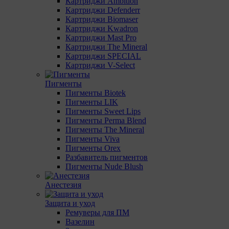
Картриджи Ambition
Картриджи Defenderr
Картриджи Biomaser
Картриджи Kwadron
Картриджи Mast Pro
Картриджи The Mineral
Картриджи SPECIAL
Картриджи V-Select
Пигменты
Пигменты Biotek
Пигменты LIK
Пигменты Sweet Lips
Пигменты Perma Blend
Пигменты The Mineral
Пигменты Viva
Пигменты Orex
Разбавитель пигментов
Пигменты Nude Blush
Анестезия
Защита и уход
Ремуверы для ПМ
Вазелин