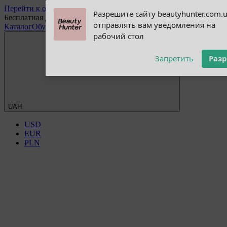
Перейти к основному контенту
Subscribe to our
Разрешите сайту beautyhunter.com.
Бесплатная доставка при заказе от 2500 грн
notifications!
отправлять вам уведомления на
Каталог
Обучение
Блог
Discount Club
Опт
Оплата и доставка
Обмен
To enable permission prompts, click
рабочий стол
on the notification icon
Запретить
Раз
UAH
USD
EUR
PLN