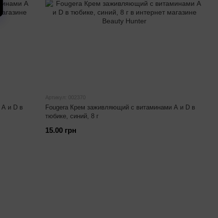
Артикул: 002370
A и D в
Fougera Крем заживляющий с витаминами A и D в
тюбике, синий, 8 г
15.00 грн