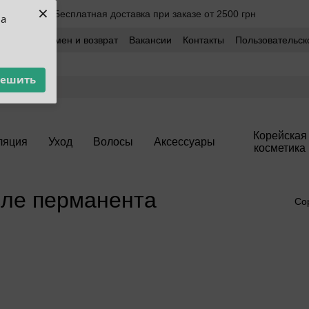
×
Бесплатная доставка при заказе от 2500 грн
ua
оставка
Обмен и возврат
Вакансии
Контакты
Пользовательск
решить
Корейская
ляция
Уход
Волосы
Аксессуары
косметика
сле перманента
Со