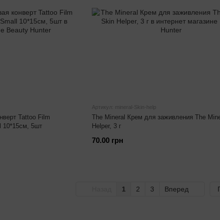
Артикул: mineral-Skin-help
нверт Tattoo Film
The Mineral Крем для заживления The Mine
l 10*15см, 5шт
Helper, 3 г
70.00 грн
Назад
1
2
3
Вперед