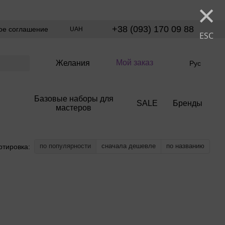
×
+38 (093) 170 09 88
ое соглашение
UAH
ESC
Мой заказ
Желания
Рус
Базовые наборы для
SALE
Бренды
мастеров
по популярности
сначала дешевле
по названию
ртировка: