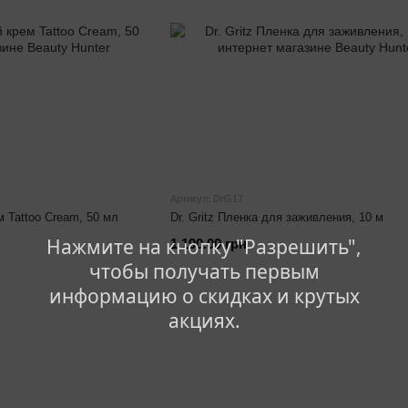
Артикул: DrG17
м Tattoo Cream, 50 мл
Dr. Gritz Пленка для заживления, 10 м
Нажмите на кнопку "Разрешить",
1 190.00 грн
чтобы получать первым
информацию о скидках и крутых
акциях.