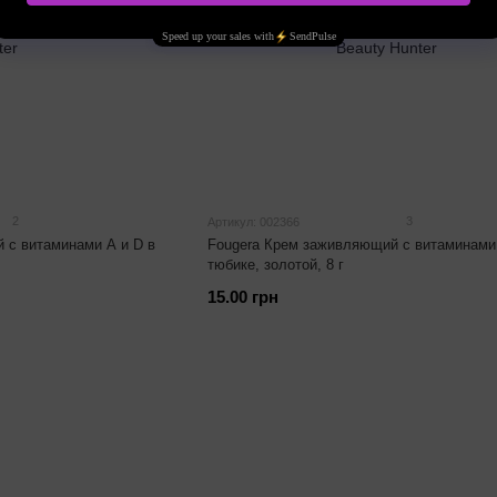
2
3
Артикул: 002366
 с витаминами A и D в
Fougera Крем заживляющий с витаминами 
тюбике, золотой, 8 г
15.00 грн