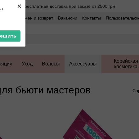
×
Бесплатная доставка при заказе от 2500 грн
ua
оставка
Обмен и возврат
Вакансии
Контакты
Пользовательск
решить
Корейская
ляция
Уход
Волосы
Аксессуары
косметика
ля бьюти мастеров
Со