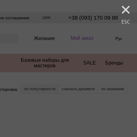
×
+38 (093) 170 09 88
ое соглашение
UAH
ESC
Мой заказ
Желания
Рус
Базовые наборы для
SALE
Бренды
мастеров
по популярности
сначала дешевле
по названию
ртировка: