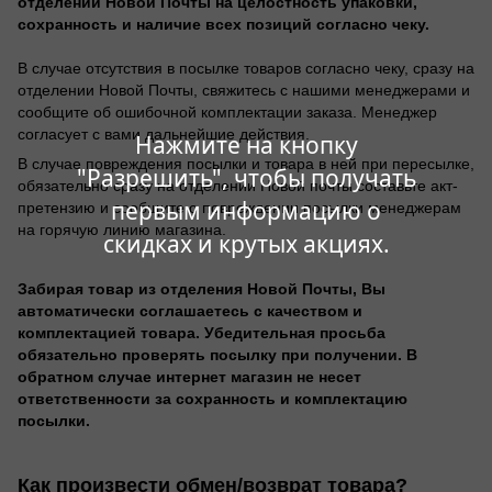
отделении Новой Почты на целостность упаковки,
сохранность и наличие всех позиций согласно чеку.
В случае отсутствия в посылке товаров согласно чеку, сразу на
отделении Новой Почты, свяжитесь с нашими менеджерами и
сообщите об ошибочной комплектации заказа. Менеджер
согласует с вами дальнейшие действия.
Нажмите на кнопку
В случае повреждения посылки и товара в ней при пересылке,
"Разрешить", чтобы получать
обязательно сразу на отделении Новой почты составьте акт-
первым информацию о
претензию и сообщите о повреждении посылки менеджерам
на горячую линию магазина.
скидках и крутых акциях.
Забирая товар из отделения Новой Почты, Вы
автоматически соглашаетесь с качеством и
комплектацией товара. Убедительная просьба
обязательно проверять посылку при получении. В
обратном случае интернет магазин не несет
ответственности за сохранность и комплектацию
посылки.
Как произвести обмен/возврат товара?