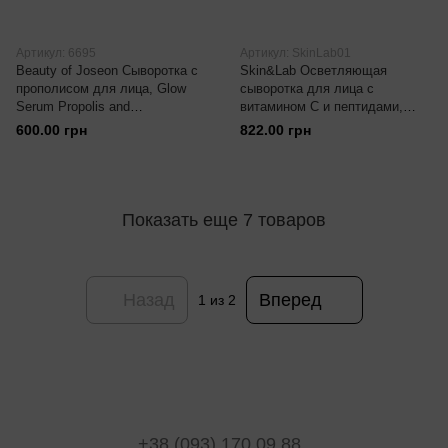
Артикул: 6695
Артикул: SkinLab01
Beauty of Joseon Сыворотка с
Skin&Lab Осветляющая
прополисом для лица, Glow
сыворотка для лица с
Serum Propolis and
витамином C и пептидами,
Niacinamide, 30 мл
Vitamin C Brightening Serum, 30
600.00 грн
822.00 грн
мл
Показать еще 7 товаров
Назад
Вперед
1
из 2
+38 (093) 170 09 88