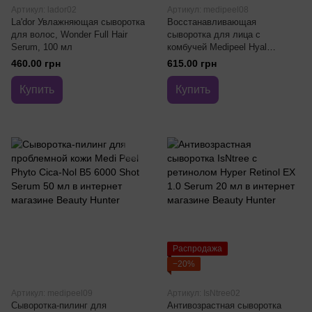
Артикул: lador02
Артикул: medipeel08
La'dor Увлажняющая сыворотка
Восстанавливающая
для волос, Wonder Full Hair
сыворотка для лица с
Serum, 100 мл
комбучей Medipeel Hyal
Kombucha Tea-Tox Ampoule 50
460.00 грн
615.00 грн
мл
Купить
Купить
Распродажа
−20%
Артикул: medipeel09
Артикул: IsNtree02
Сыворотка-пилинг для
Антивозрастная сыворотка