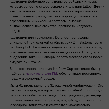
Картриджи Дефендер оснащены острейшими иглами,
которых ранее не существовало в индустрии tattoo. Для их
изготовления использовалась японская хирургическая
сталь, главные преимущества которой: устойчивость к
агрессивным химическим составам, высокие
антиокислительные свойства, прочность, упругость,
надежность.
Картриджи для перманента Defenderr оснащены
уникальной технологией стабилизации Z – Systems, Long
bar fixing lock. Ее главная задача – стабилизировать иглу,
обеспечив максимально плавные движения. Благодаря
внедрению такой инновации работа мастера стала более
аккуратной и точной.
Запатентованная система Ink Flow Cup позволяет быстро
краситель для ПМ
набирать
, обеспечивает постоянную
подачу и экономный расход.
Иглы R1 представлено в 31 различной конфигурации. Это
открывает перед мастерам тату широчайший простор для
работы на любых зонах лица. С картриджами Дефендер
перманентный макияж бровей, век, губ будет выполнен с
ювелирной точностью и смотреться максимально