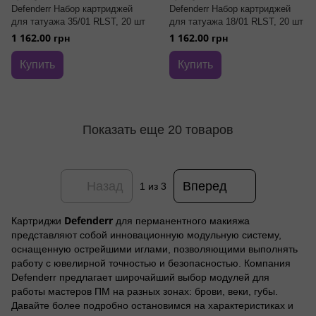
Defenderr Набор картриджей
Defenderr Набор картриджей
для татуажа 35/01 RLST, 20 шт
для татуажа 18/01 RLST, 20 шт
1 162.00 грн
1 162.00 грн
Купить
Купить
Показать еще 20 товаров
Назад
Вперед
1
из 3
Defenderr
Картриджи
для перманентного макияжа
представляют собой инновационную модульную систему,
оснащенную острейшими иглами, позволяющими выполнять
работу с ювелирной точностью и безопасностью. Компания
Defenderr предлагает широчайший выбор модулей для
работы мастеров ПМ на разных зонах: брови, веки, губы.
Давайте более подробно остановимся на характеристиках и