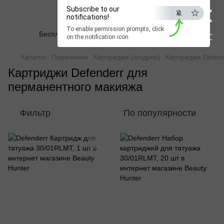
×
Beauty Hunter
Subscribe to our
notifications!
To enable permission prompts, click
Бесплатная доставка при заказе от 2500 грн
ESC
on the notification icon
Каталог
Перманент
Картриджи (модули)
Картриджи Defen
Картриджи Defenderr для
перманентного макияжа
Фильтр
По популярности