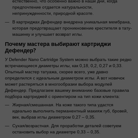
естественно, что особенно важно в наши дни, когда
предпочтение отдается натуральности,
непринужденности, природной красоте.
В картриджах Дефендер внедрена уникальная мембрана,
которая предотвращает проникновение крестителя в тату-
машинку и улучшает возврат иглы.
Почему мастера выбирают картриджи
Дефендер?
У Defender Nano Cartridge System можно выбрать такие редко
встречающиеся диаметры иглы, как 0,18, 0,2, 0,27 и 0,33.
Опытный мастер татуажа, скорее всего, уже давно
определился с идеальным диаметром иглы. А вот новичок
может растеряться в многообразии выбора модулей
Дефендер. Предлагаем вашему вниманию базовые правила
подбора картриджей с ориентиром на тип кожи клиента:
Жирная/смешанная. На коже такого типа удастся
идеально выполнить перманентный макияж губ, бровей,
век, выбрав иглы диаметром 0,27 – 0,35.
Сухая/возрастная. Для проработки деталей советуем
остановить выбор на диаметре 0,33 – 0,35.