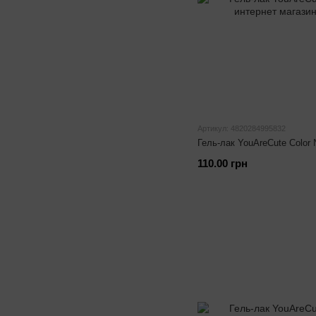
Артикул: 4820284995832
Гель-лак YouAreCute Color
110.00 грн