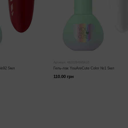
Артикул: 4820284995610
 №92 5мл
Гель-лак YouAreCute Color №1 5мл
110.00 грн