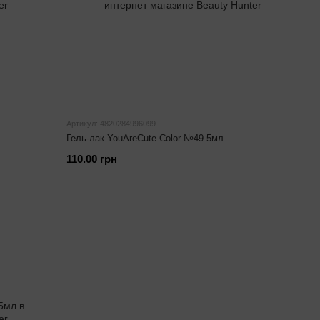
Артикул: 4820284996099
Гель-лак YouAreCute Color №49 5мл
110.00 грн