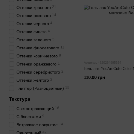
21
Оттенки красного
14
Оттенки розового
4
Оттенки черного
4
Оттенки синего
5
Оттенки зеленого
11
Оттенки фиолетового
8
Оттенки коричневого
Артикул: 4820284995634
1
Оттенки оранжевого
Гель-лак YouAreCute Color
2
Оттенки серебристого
110.00 грн
2
Оттенки желтого
15
Глиттер (Разноцветный)
Текстура
16
Светоотражающий
9
С блестками
14
Витражное покрытие
42
Однотонный