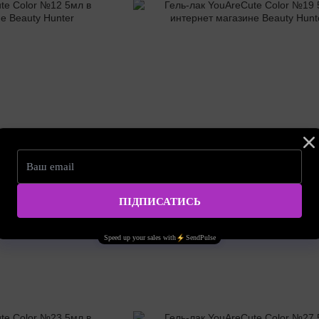
Артикул: 4820284995795
 №12 5мл
Гель-лак YouAreCute Color №19 5мл
110.00 грн