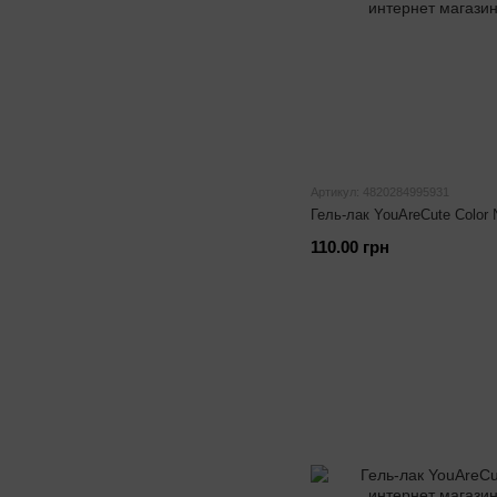
Артикул: 4820284995931
Гель-лак YouAreCute Color
110.00 грн