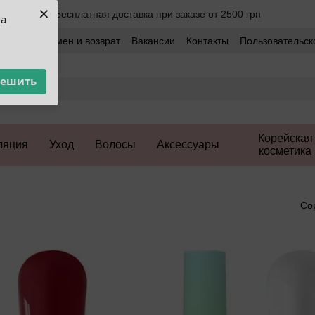
×
Бесплатная доставка при заказе от 2500 грн
ua
оставка
Обмен и возврат
Вакансии
Контакты
Пользовательск
решить
Корейская
ляция
Уход
Волосы
Аксессуары
косметика
Со