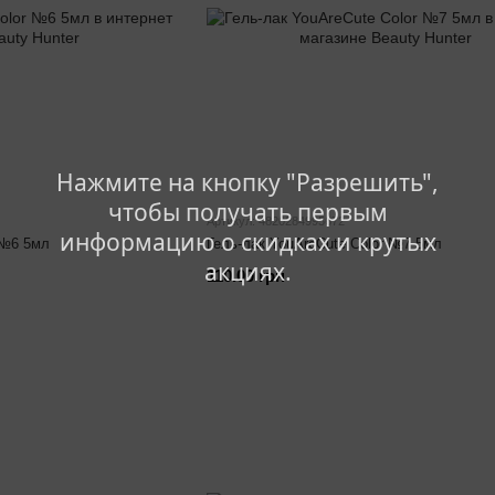
Нажмите на кнопку "Разрешить",
чтобы получать первым
Артикул: 4820284995672
информацию о скидках и крутых
 №6 5мл
Гель-лак YouAreCute Color №7 5мл
акциях.
110.00 грн