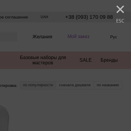
×
+38 (093) 170 09 88
ое соглашение
UAH
ESC
Мой заказ
Желания
Рус
Базовые наборы для
SALE
Бренды
мастеров
по популярности
сначала дешевле
по названию
ртировка: