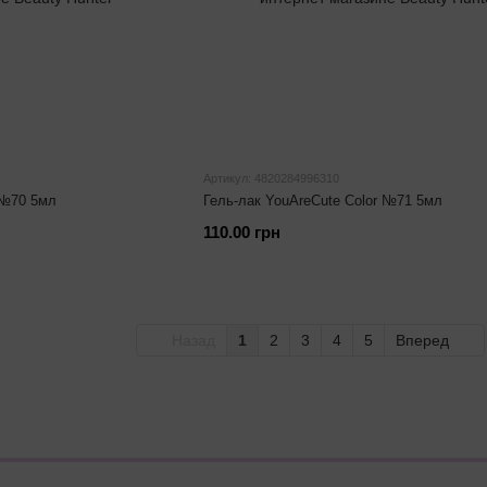
Артикул: 4820284996310
 №70 5мл
Гель-лак YouAreCute Color №71 5мл
110.00 грн
Назад
1
2
3
4
5
Вперед