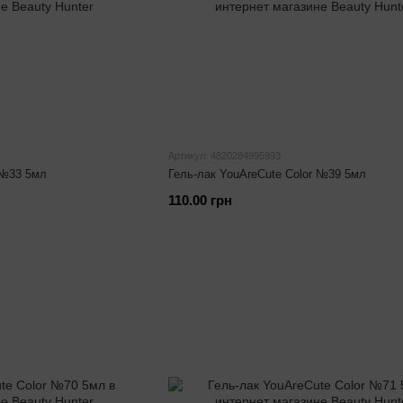
Артикул: 4820284995993
 №33 5мл
Гель-лак YouAreCute Color №39 5мл
110.00 грн