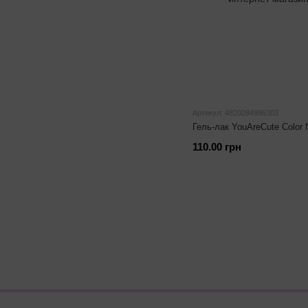
Артикул: 4820284996303
Гель-лак YouAreCute Color
110.00 грн