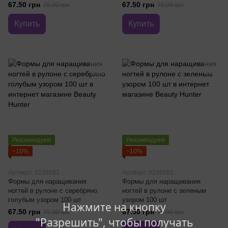
67.50 грн
67.50 грн
75.00 грн
75.00 грн
Купить
Купить
Рекомендуем
Рекомендуем
−10%
−10%
Артикул: 0236581
Артикул: 0236582
Формы для наращивания
Формы для наращивания
ногтей в рулоне с серебряно
ногтей в рулоне с зеленым
голубым узором 100 шт
узором 100 шт
Нажмите на кнопку
67.50 грн
67.50 грн
75.00 грн
75.00 грн
"Разрешить", чтобы получать