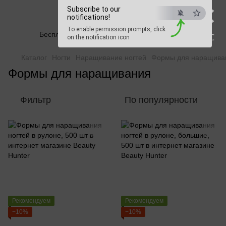
×
Subscribe to our
Beauty Hunter
notifications!
To enable permission prompts, click
Бесплатная доставка при заказе от 2500 грн
ESC
on the notification icon
Каталог
Ногти
Наращивание ногтей
Формы для наращива
Формы для наращивания
Фильтр
По популярности
Рекомендуем
Рекомендуем
−10%
−10%