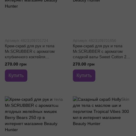
Артикул: 4823109701724
Артикул: 4823109701656
Крем-скраб для рук и тела
Крем-скраб для рук и тела
Mr.SCRUBBER с ароматом
Mr.SCRUBBER с ароматом
клубничного коктейля
сладкой ваты Sweet Cotton 250
Strawberry Milkshake 250 гр
гр
270.00 грн
270.00 грн
Купить
Купить