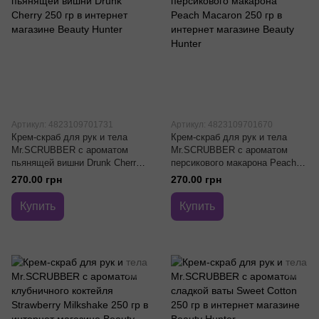
Артикул: 4823109701731
Артикул: 4823109701670
Крем-скраб для рук и тела
Крем-скраб для рук и тела
Mr.SCRUBBER с ароматом
Mr.SCRUBBER с ароматом
пьянящей вишни Drunk Cherry
персикового макарона Peach
250 гр
Macaron 250 гр
270.00 грн
270.00 грн
Купить
Купить