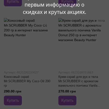
Купить
Купить
первым информацию о
скидках и крутых акциях.
Артикул: 4820200230627
Артикул: 4823109701663
Кокосовый скраб
Крем-скраб для рук и тела
Mr.SCRUBBER My Coco Oil 200
Mr.SCRUBBER с ароматом
гр
ванильного пончика Vanila
Donut 250 гр
290.00 грн
270.00 грн
Купить
Купить