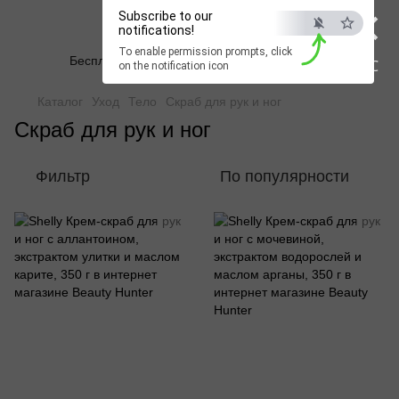
×
Subscribe to our
Beauty Hunter
notifications!
To enable permission prompts, click
Бесплатная доставка при заказе от 2500 грн
ESC
on the notification icon
Каталог
Уход
Тело
Скраб для рук и ног
Скраб для рук и ног
Фильтр
По популярности