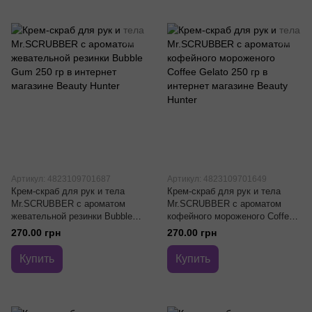
Артикул: 4823109701687
Артикул: 4823109701649
Крем-скраб для рук и тела
Крем-скраб для рук и тела
Mr.SCRUBBER с ароматом
Mr.SCRUBBER с ароматом
жевательной резинки Bubble
кофейного мороженого Coffee
Gum 250 гр
Gelato 250 гр
270.00 грн
270.00 грн
Купить
Купить