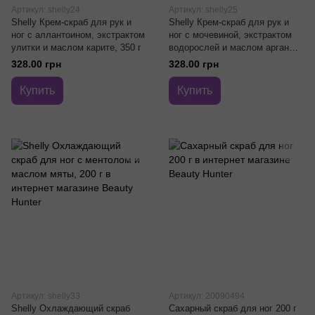
Артикул: shelly24
Артикул: shelly25
Shelly Крем-скраб для рук и
Shelly Крем-скраб для рук и
ног с аллантоином, экстрактом
ног с мочевиной, экстрактом
улитки и маслом карите, 350 г
водорослей и маслом арганы,
350 г
328.00 грн
328.00 грн
Купить
Купить
Артикул: shelly33
Артикул: 20090494
Shelly Охлаждающий скраб
Сахарный скраб для ног 200 г