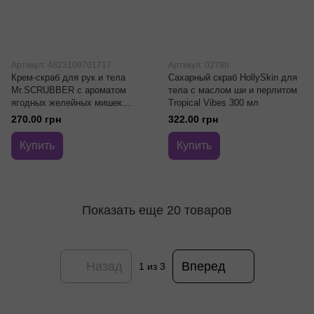
Артикул: 4823109701717
Артикул: 0278h
Крем-скраб для рук и тела
Сахарный скраб HollySkin для
Mr.SCRUBBER с ароматом
тела с маслом ши и перлитом
ягодных желейных мишек
Tropical Vibes 300 мл
Berry Bears 250 гр
270.00 грн
322.00 грн
Купить
Купить
Показать еще 20 товаров
Назад
Вперед
1
из 3