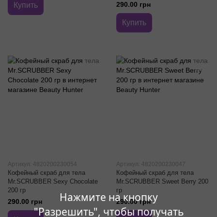
290.00 грн
Купить
Купить
Артикул: 4820200230054
Артикул: 4820200230047
Кофейный скраб для тела
Кофейный скраб для тела
Mr.SCRUBBER Sexy Сhocolate
Mr.SCRUBBER Sweet Berry 200
200 гр
гр
Нажмите на кнопку
290.00 грн
290.00 грн
"Разрешить", чтобы получать