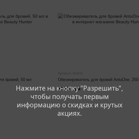
Артикул: Ant011
ля бровей, 50 мл
Обезжириватель для бровей AntuOne, 250
Нажмите на кнопку "Разрешить",
290.00 грн
чтобы получать первым
информацию о скидках и крутых
акциях.