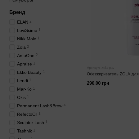
Бренд
2
ELAN
1
LeviSsime
1
Nikk Mole
2
Zola
2
AntuOne
1
Apraise
Артикул: zola-pav
1
Ekko Beauty
Обезжириватель ZOLA для 
1
Lendi
290.00 грн
1
Mar-Ko
1
Okis
4
Permanent Lash&Brow
1
RefectoCil
1
Sculptor Lash
1
Tashnik
1