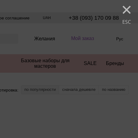
×
+38 (093) 170 09 88
ое соглашение
UAH
ESC
Мой заказ
Желания
Рус
Базовые наборы для
SALE
Бренды
мастеров
по популярности
сначала дешевле
по названию
ртировка: