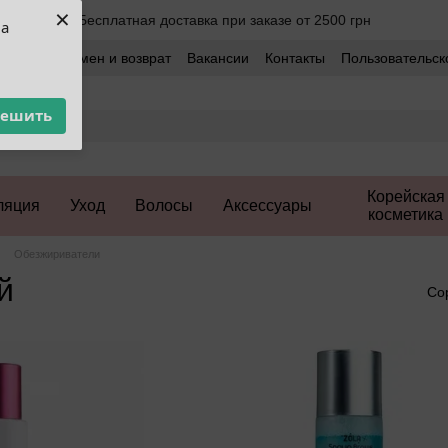
×
Бесплатная доставка при заказе от 2500 грн
ua
оставка
Обмен и возврат
Вакансии
Контакты
Пользовательск
решить
Корейская
ляция
Уход
Волосы
Аксессуары
косметика
Обезжириватели
й
Со