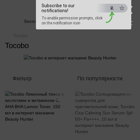
×
Subscribe to our
Beauty Hunter
notifications!
To enable permission prompts, click
Бесплатная доставка при заказе от 2500 грн
ESC
on the notification icon
Tocobo
Tocobo
Фильтр
По популярности