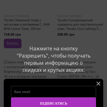
Артикул: Tocobo03
Артикул: tocobo01
Tocobo Лимонный тонер с
Tocobo Солнцезащитная
кислотами и витамином С, AHA
сыворотка для чувствительной
BHA Lemon Toner, 150 мл
кожи, Tocobo Cica Calming Sun
Serum Spf 50+ Pa++++, 10 мл
718.00 грн
208.00 грн
Купить
Нажмите на кнопку
"Разрешить", чтобы получать
первым информацию о
скидках и крутых акциях.
Распродажа