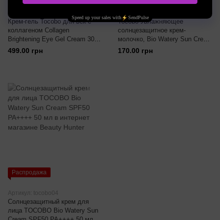
Артикул: tocobo05
Артикул: tocobo02
Крем-гель Tocobo для век с
Tocobo Увлажняющее
коллагеном Collagen
солнцезащитное крем-
Brightening Eye Gel Cream 30
молочко, Bio Watery Sun Cream
мл
SPF50+ PA++++, 10 мл
499.00 грн
170.00 грн
Распродажа
Артикул: tocobo04
Солнцезащитный крем для
лица TOCOBO Bio Watery Sun
Cream SPF50 PA++++ 50 мл