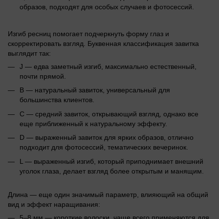
образов, подходят для особых случаев и фотосессий.
Изгиб ресниц помогает подчеркнуть форму глаз и
скорректировать взгляд. Буквенная классификация завитка
выглядит так:
J — едва заметный изгиб, максимально естественный,
почти прямой.
B — натуральный завиток, универсальный для
большинства клиентов.
C — средний завиток, открывающий взгляд, однако все
еще приближенный к натуральному эффекту.
D — выраженный завиток для ярких образов, отлично
подходит для фотосессий, тематических вечеринок.
L — выраженный изгиб, который приподнимает внешний
уголок глаза, делает взгляд более открытым и манящим.
Длина — еще один значимый параметр, влияющий на общий
вид и эффект наращивания:
5–8 мм — короткие волоски, чаще всего применяются для