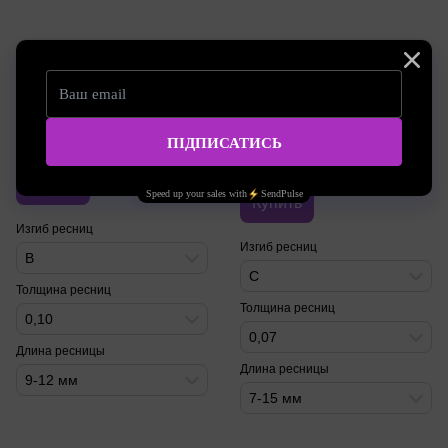
Артикул: vilmy110
Артикул: 018890
Vilmy Ресницы Mix 0.1, 9-12
Ресницы Nagaraku Mix Brown
мм, 20 линий, изгиб B
изгиб C толщина 0.07 длина 7-
15 мм 16 линий
450.00 грн
145.00 грн
Купить
Купить
Изгиб ресниц
Изгиб ресниц
B
C
Толщина ресниц
Толщина ресниц
0,10
0,07
Длина ресницы
Длина ресницы
9-12 мм
7-15 мм