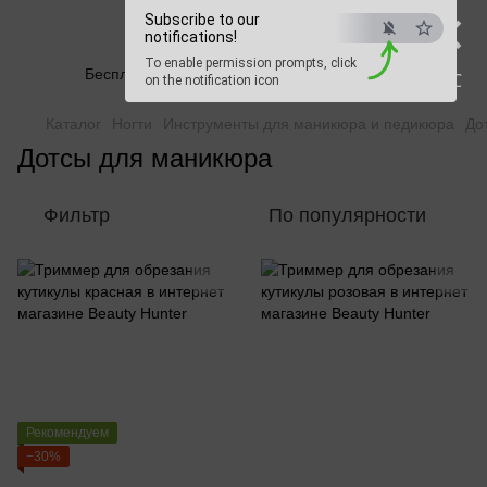
×
Subscribe to our
Beauty Hunter
notifications!
To enable permission prompts, click
Бесплатная доставка при заказе от 2500 грн
ESC
on the notification icon
Каталог
Ногти
Инструменты для маникюра и педикюра
До
Дотсы для маникюра
Фильтр
По популярности
Рекомендуем
−30%