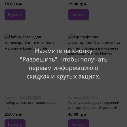
15.00 грн
15.00 грн
Купить
Купить
Нажмите на кнопку
"Разрешить", чтобы получать
первым информацию о
скидках и крутых акциях.
Артикул: 00654913256
Артикул: 00654352
Набор дотсы для маникюра 5
Аэропуффинг двухсторонний
шт
для дизайна ногтей розовый
25.00 грн
40.00 грн
Купить
Купить