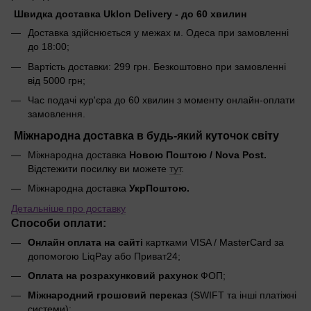
Швидка доставка Uklon Delivery - до 60 хвилин
Доставка здійснюється у межах м. Одеса при замовленні
до 18:00;
Вартість доставки: 299 грн. Безкоштовно при замовленні
від 5000 грн;
Час подачі кур'єра до 60 хвилин з моменту онлайн-оплати
замовлення.
Міжнародна доставка в будь-який куточок світу
Міжнародна доставка
Новою Поштою / Nova Post.
Відстежити посилку ви можете
тут
.
Міжнародна доставка
УкрПоштою.
Детальніше про доставку
Способи оплати:
Онлайн оплата на сайті
картками VISA / MasterCard за
допомогою LiqPay або Приват24;
Оплата на розрахунковий рахунок
ФОП;
Міжнародний грошовий переказ
(SWIFT та інші платіжні
системи);