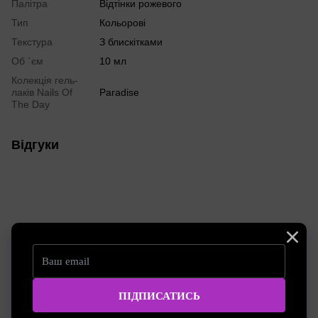
Палітра
Відтінки рожевого
Тип
Кольорові
Текстура
З блискітками
Об `єм
10 мл
Колекція гель-
лаків Nails Of
Paradise
The Day
Відгуки
Додайте перший відгук
Написати відгук