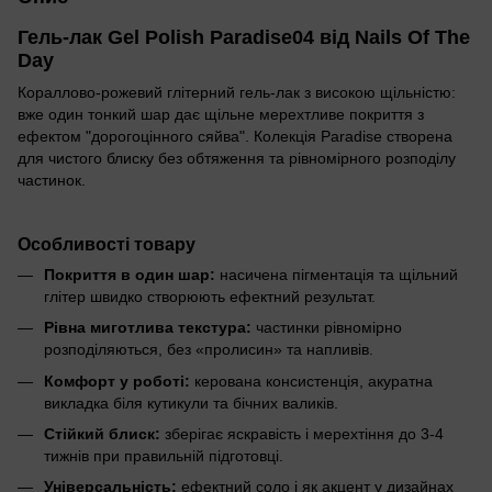
Гель-лак Gel Polish Paradise04 від Nails Of The
Day
Кораллово-рожевий глітерний гель-лак з високою щільністю:
вже один тонкий шар дає щільне мерехтливе покриття з
ефектом "дорогоцінного сяйва". Колекція Paradise створена
для чистого блиску без обтяження та рівномірного розподілу
частинок.
Особливості товару
Покриття в один шар:
насичена пігментація та щільний
глітер швидко створюють ефектний результат.
Рівна миготлива текстура:
частинки рівномірно
розподіляються, без «пролисин» та напливів.
Комфорт у роботі:
керована консистенція, акуратна
викладка біля кутикули та бічних валиків.
Стійкий блиск:
зберігає яскравість і мерехтіння до 3-4
тижнів при правильній підготовці.
Універсальність:
ефектний соло і як акцент у дизайнах