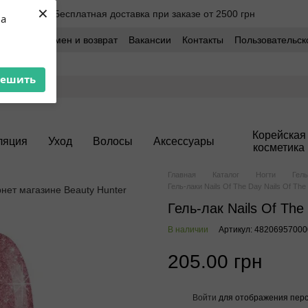
×
Бесплатная доставка при заказе от 2500 грн
ua
оставка
Обмен и возврат
Вакансии
Контакты
Пользовательск
решить
Корейская
ляция
Уход
Волосы
Аксессуары
косметика
Главная
Каталог
Ногти
Гель
Гель-лаки Nails Of The Day Nails Of The
Гель-лак Nails Of The
В наличии
Артикул: 48206957000
205.00 грн
Войти
для отображения перс
%