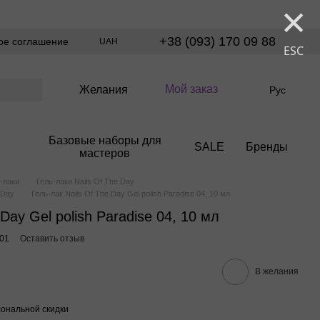
×
+38 (093) 170 09 88
ое соглашение
UAH
ESC
Мой заказ
Желания
Рус
Базовые наборы для
SALE
Бренды
мастеров
-лаки
Гель-лаки Nails Of The Day
 Day
Гель-лак Nails Of The Day Gel polish Paradise 04, 10 мл
 Day Gel polish Paradise 04, 10 мл
01
Оставить отзыв
В желания
ональной скидки