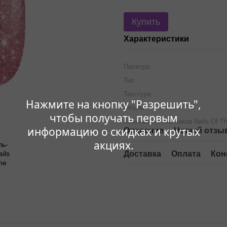
Купить
Характеристики
Палитра
Тип
Текстура
Нажмите на кнопку "Разрешить",
Объем
чтобы получать первым
Коллекция гель-лаков Nails Of T
информацию о скидках и крутых
Описание
Новый отзыв
акциях.
Доставка
Оплата
Кон