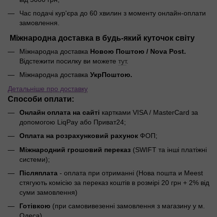
Час подачі кур'єра до 60 хвилин з моменту онлайн-оплати
замовлення.
Міжнародна доставка в будь-який куточок світу
Міжнародна доставка
Новою Поштою / Nova Post.
Відстежити посилку ви можете
тут
.
Міжнародна доставка
УкрПоштою.
Детальніше про доставку
Способи оплати:
Онлайн оплата на сайті
картками VISA / MasterCard за
допомогою LiqPay або Приват24;
Оплата на розрахунковий рахунок
ФОП;
Міжнародний грошовий переказ
(SWIFT та інші платіжні
системи);
Післяплата
- оплата при отриманні (Нова пошта и Meest
стягують комісію за переказ коштів в розмірі 20 грн + 2% від
суми замовлення)
Готівкою
(при самовивезенні замовлення з магазину у м.
Одеса)