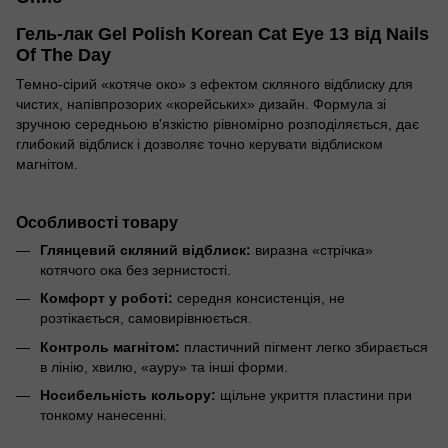
Гель-лак Gel Polish Korean Cat Eye 13 від Nails
Of The Day
Темно-сірий «котяче око» з ефектом скляного відблиску для
чистих, напівпрозорих «корейських» дизайн. Формула зі
зручною середньою в'язкістю рівномірно розподіляється, дає
глибокий відблиск і дозволяє точно керувати відблиском
магнітом.
Особливості товару
Глянцевий скляний відблиск:
виразна «стрічка»
котячого ока без зернистості.
Комфорт у роботі:
середня консистенція, не
розтікається, самовирівнюється.
Контроль магнітом:
пластичний пігмент легко збирається
в лінію, хвилю, «ауру» та інші форми.
Носибельність кольору:
щільне укриття пластини при
тонкому нанесенні.