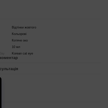
Відтінки жовтого
Кольорові
Котяче око
10 мл
 Day
Korean cat eye
 коментар
сультація