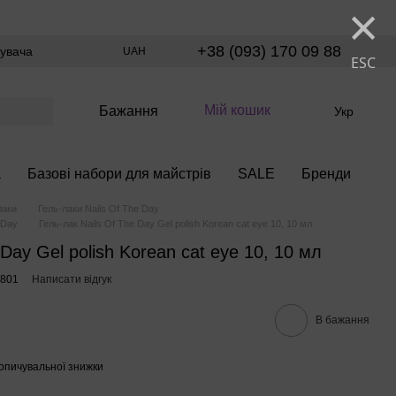
×
+38 (093) 170 09 88
тувача
UAH
ESC
Мій кошик
Бажання
Укр
а
Базові набори для майстрів
SALE
Бренди
лаки
Гель-лаки Nails Of The Day
 Day
Гель-лак Nails Of The Day Gel polish Korean cat eye 10, 10 мл
 Day Gel polish Korean cat eye 10, 10 мл
8801
Написати відгук
В бажання
опичувальної знижки