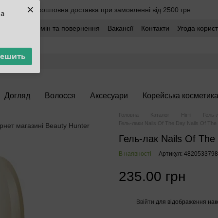
×
Безкоштовна доставка при замовленні від 2500 грн
ua
оставка
Обмін та повернення
Вакансії
Контакти
Угода корис
решить
Догляд
Волосся
Аксесуари
Корейська косметик
Головна
Каталог
Нігті
Гель-
Гель-лаки Nails Of The Day Nails Of The
Гель-лак Nails Of The
В наявності
Артикул: 482053379
235.00 грн
Ввійти
для відображення нак
%