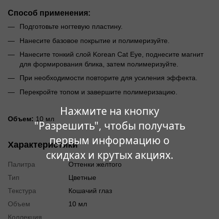
Способ применения:
Подготовьте ногтевую пластину.
Нанесите базовое покрытие и полимеризуйте.
Нанесите тонкий слой Korean Cat Eye, поднесите магнит
для формирования блика, затем полимеризуйте.
При необходимости повторите для усиления эффекта.
Перекройте топом и завершите полимеризацию.
Нажмите на кнопку
Объем:
10 мл
"Разрешить", чтобы получать
первым информацию о
Характеристики
скидках и крутых акциях.
Палитра
Оттенки желтого
Тип
Цветные
Текстура
Кошачий глаз
Объем
10 мл
Коллекция