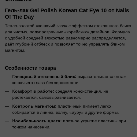
Гель-лак Gel Polish Korean Cat Eye 10 от Nails
Of The Day
Тепло-золотой «кошачий глаз» с эффектом стеклянного блика
для чистых, полупрозрачных «корейских» дизайнов. Формула
с удобной средней вязкостью равномерно распределяется,
даёт глубокий отблеск и позволяет точно управлять бликом
магнитом.
Особенности товара
Глянцевый стеклянный блик:
выразительная «лента»
кошачьего глаза без зернистости.
Комфорт в работе:
средняя консистенция, не
растекается, самовыравнивается.
Контроль магнитом:
пластичный пигмент легко
собирается в линию, волну, «ауру» и другие формы.
Носибельность цвета:
плотное укрытие пластины при
тонком нанесении.