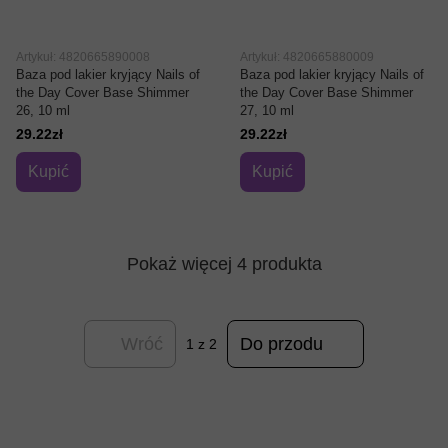
Artykuł: 4820665890008
Artykuł: 4820665880009
Baza pod lakier kryjący Nails of
Baza pod lakier kryjący Nails of
the Day Cover Base Shimmer
the Day Cover Base Shimmer
26, 10 ml
27, 10 ml
29.22zł
29.22zł
Kupić
Kupić
Pokaż więcej 4 produkta
Wróć
Do przodu
1
z 2