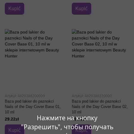
Kupić
Kupić
Artykuł: 4820388200009
Artykuł: 4820388120000
Baza pod lakier do paznokci
Baza pod lakier do paznokci
Nails of the Day Cover Base 01,
Nails of the Day Cover Base 02,
10 ml
10 ml
Нажмите на кнопку
29.22zł
29.22zł
"Разрешить", чтобы получать
Kupić
Kupić