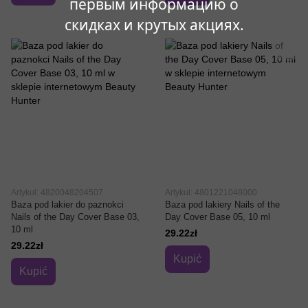
первым информацию о
скидках и крутых акциях.
Artykuł: 4820048204507
Artykuł: 4801221048000
Baza pod lakier do paznokci
Baza pod lakiery Nails of the
Nails of the Day Cover Base 03,
Day Cover Base 05, 10 ml
10 ml
29.22zł
29.22zł
Kupić
Kupić