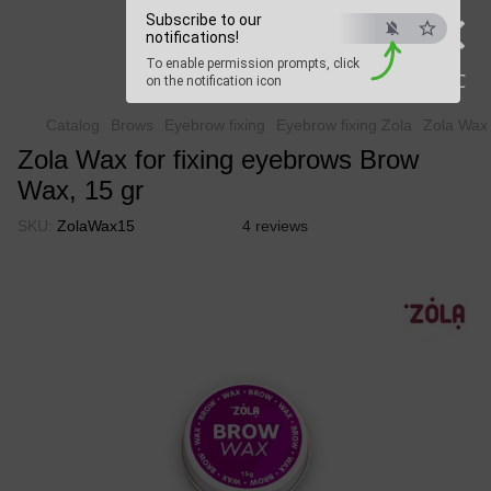
×
Beauty Hunter
Subscribe to our
notifications!
To enable permission prompts, click
Fast delivery worldwide
ESC
on the notification icon
Catalog
Brows
Eyebrow fixing
Eyebrow fixing Zola
Zola Wax 
Zola Wax for fixing eyebrows Brow
Wax, 15 gr
SKU:
ZolaWax15
4 reviews