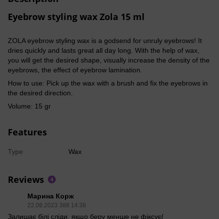
Eyebrow styling wax Zola 15 ml
ZOLA eyebrow styling wax is a godsend for unruly eyebrows! It
dries quickly and lasts great all day long. With the help of wax,
you will get the desired shape, visually increase the density of the
eyebrows, the effect of eyebrow lamination.
How to use: Pick up the wax with a brush and fix the eyebrows in
the desired direction.
Volume: 15 gr
Features
Type
Wax
Reviews
4
Марина Корж
22.08.2023 388 14:38
Залишає білі сліди, якщо беру менше не фіксує(