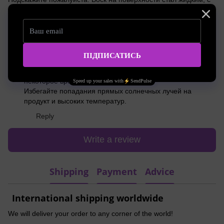
этим можно что-то сделать?
Reply
Менеджер Наталья
25.07.2022 517 10:51
Юля, возможно, воск попал под солнце или в жару и
расплавился. поставьте его в прохладное место на
некоторое время, воск должен застыть.
Избегайте попадания прямых солнечных лучей на
продукт и высоких температур.
Reply
Write a review
Shipping
Payment
Advice
International shipping worldwide
We will deliver your order to any corner of the world!