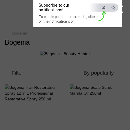
×
Subscribe to our
Beauty Hunter
notifications!
To enable permission prompts, click
Fast delivery worldwide
ESC
on the notification icon
Bogenia
Bogenia
Filter
By popularity