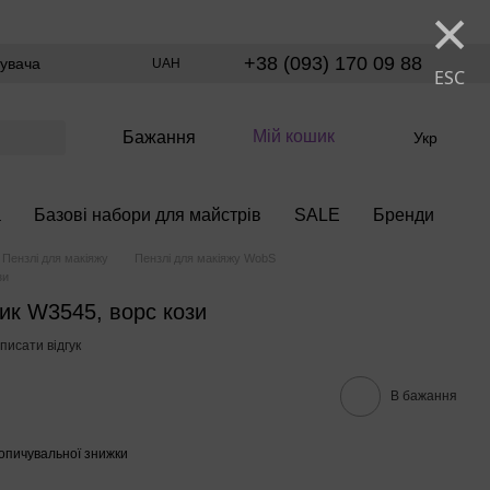
×
+38 (093) 170 09 88
тувача
UAH
ESC
Мій кошик
Бажання
Укр
а
Базові набори для майстрів
SALE
Бренди
Пензлі для макіяжу
Пензлі для макіяжу WobS
зи
ик W3545, ворс кози
писати відгук
В бажання
опичувальної знижки