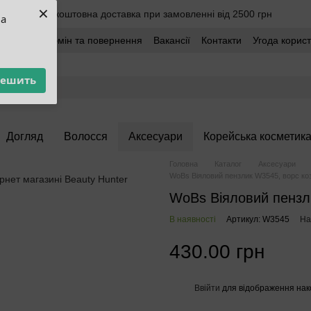
×
Безкоштовна доставка при замовленні від 2500 грн
ua
оставка
Обмін та повернення
Вакансії
Контакти
Угода корис
решить
Догляд
Волосся
Аксесуари
Корейська косметик
Головна
Каталог
Аксесуари
WoBs Віяловий пензлик W3545, ворс ко
WoBs Віяловий пензл
В наявності
Артикул: W3545
На
430.00 грн
Ввійти
для відображення нак
%