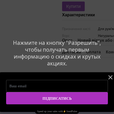
Купити
Характеристики
Призначення кисті
Для рум'я
Ворс
Натуральн
Опис
Новий відгук або
Нажмите на кнопку "Разрешить",
чтобы получать первым
Доставка
Оплата
Кон
информацию о скидках и крутых
акциях.