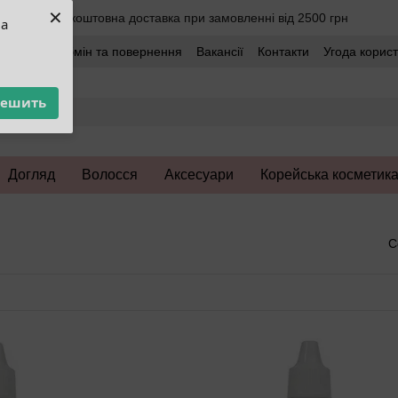
×
Безкоштовна доставка при замовленні від 2500 грн
ua
оставка
Обмін та повернення
Вакансії
Контакти
Угода корис
решить
Догляд
Волосся
Аксесуари
Корейська косметик
С