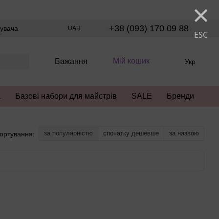
×
+38 (093) 170 09 88
тувача
UAH
ESC
Мій кошик
Бажання
Укр
а
Базові набори для майстрів
SALE
Бренди
за популярністю
спочатку дешевше
за назвою
ортування: