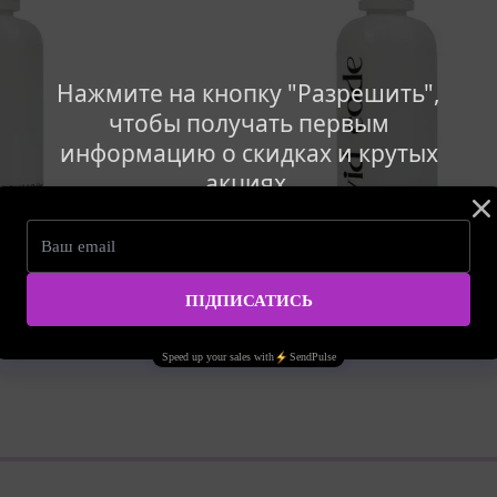
Нажмите на кнопку "Разрешить",
чтобы получать первым
информацию о скидках и крутых
акциях.
Артикул: vividcode02
ode Color tint Oxidant
Ремувер Vivid Code для видалення фарби 
Color Tint Remover 50 мл
299.00 грн