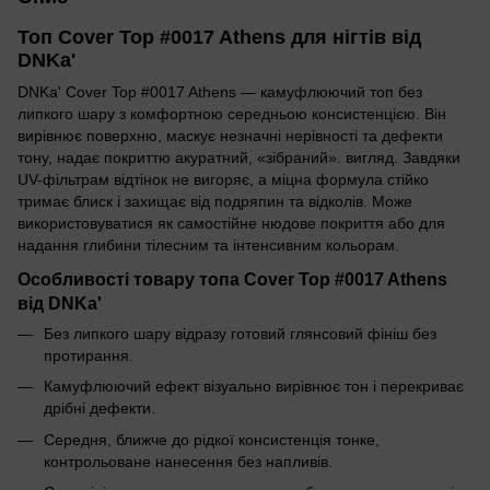
Топ Cover Top #0017 Athens для нігтів від
DNKa'
DNKa' Cover Top #0017 Athens — камуфлюючий топ без
липкого шару з комфортною середньою консистенцією. Він
вирівнює поверхню, маскує незначні нерівності та дефекти
тону, надає покриттю акуратний, «зібраний». вигляд. Завдяки
UV-фільтрам відтінок не вигоряє, а міцна формула стійко
тримає блиск і захищає від подряпин та відколів. Може
використовуватися як самостійне нюдове покриття або для
надання глибини тілесним та інтенсивним кольорам.
Особливості товару топа Cover Top #0017 Athens
від DNKa'
Без липкого шару відразу готовий глянсовий фініш без
протирання.
Камуфлюючий ефект візуально вирівнює тон і перекриває
дрібні дефекти.
Середня, ближче до рідкої консистенція тонке,
контрольоване нанесення без напливів.