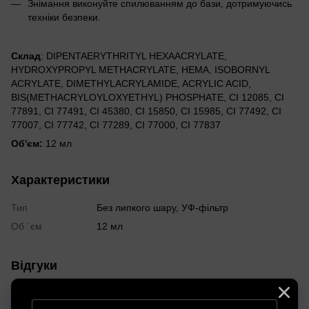
Знімання виконуйте спилюванням до бази, дотримуючись
техніки безпеки.
Склад
: DIPENTAERYTHRITYL HEXAACRYLATE,
HYDROXYPROPYL METHACRYLATE, HEMA, ISOBORNYL
ACRYLATE, DIMETHYLACRYLAMIDE, ACRYLIC ACID,
BIS(METHACRYLOYLOXYETHYL) PHOSPHATE, CI 12085, CI
77891, CI 77491, CI 45380, CI 15850, CI 15985, CI 77492, CI
77007, CI 77742, CI 77289, CI 77000, CI 77837
Об'єм:
12 мл
Характеристики
Тип
Без липкого шару, УФ-фільтр
Об `єм
12 мл
Відгуки