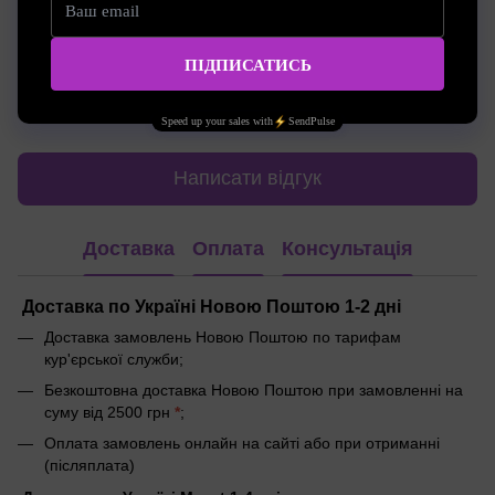
Додайте перший відгук
Написати відгук
Доставка
Оплата
Консультація
Доставка по Україні Новою Поштою 1-2 дні
Доставка замовлень Новою Поштою по тарифам
кур'єрської служби;
Безкоштовна доставка Новою Поштою при замовленні на
суму від 2500 грн
*
;
Оплата замовлень онлайн на сайті або при отриманні
(післяплата)