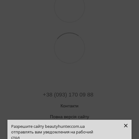
+38 (093) 170 09 88
Контакти
Повна версія сайту
×
Разрешите сайту beautyhunter.com.ua
Мапа сайту
отправлять вам уведомления на рабочий
стол
© 2019-2025 Beauty Hunter