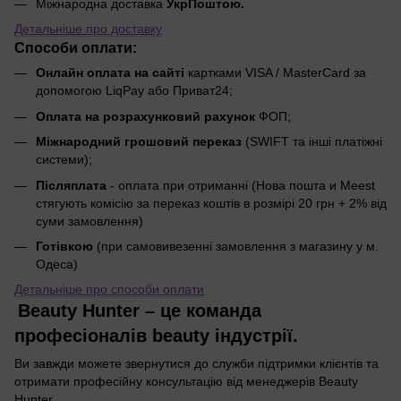
Міжнародна доставка
УкрПоштою.
Детальніше про доставку
Способи оплати:
Онлайн оплата на сайті
картками VISA / MasterCard за
допомогою LiqPay або Приват24;
Оплата на розрахунковий рахунок
ФОП;
Міжнародний грошовий переказ
(SWIFT та інші платіжні
системи);
Післяплата
- оплата при отриманні (Нова пошта и Meest
стягують комісію за переказ коштів в розмірі 20 грн + 2% від
суми замовлення)
Готівкою
(при самовивезенні замовлення з магазину у м.
Одеса)
Детальніше про способи оплати
Beauty Hunter – це команда
професіоналів beauty індустрії.
Ви завжди можете звернутися до служби підтримки клієнтів та
отримати професійну консультацію від менеджерів Beauty
Hunter.