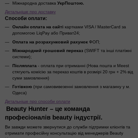
Міжнародна доставка
УкрПоштою.
Детальніше про доставку
Способи оплати:
Онлайн оплата на сайті
картками VISA / MasterCard за
допомогою LiqPay або Приват24;
Оплата на розрахунковий рахунок
ФОП;
Міжнародний грошовий переказ
(SWIFT та інші платіжні
системи);
Післяплата
- оплата при отриманні (Нова пошта и Meest
стягують комісію за переказ коштів в розмірі 20 грн + 2% від
суми замовлення)
Готівкою
(при самовивезенні замовлення з магазину у м.
Одеса)
Детальніше про способи оплати
Beauty Hunter – це команда
професіоналів beauty індустрії.
Ви завжди можете звернутися до служби підтримки клієнтів та
отримати професійну консультацію від менеджерів Beauty