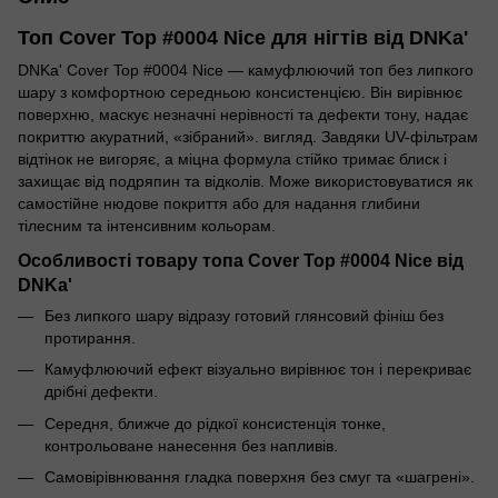
Топ Cover Top #0004 Nice для нігтів від DNKa'
DNKa' Cover Top #0004 Nice — камуфлюючий топ без липкого
шару з комфортною середньою консистенцією. Він вирівнює
поверхню, маскує незначні нерівності та дефекти тону, надає
покриттю акуратний, «зібраний». вигляд. Завдяки UV-фільтрам
відтінок не вигоряє, а міцна формула стійко тримає блиск і
захищає від подряпин та відколів. Може використовуватися як
самостійне нюдове покриття або для надання глибини
тілесним та інтенсивним кольорам.
Особливості товару топа Cover Top #0004 Nice від
DNKa'
Без липкого шару відразу готовий глянсовий фініш без
протирання.
Камуфлюючий ефект візуально вирівнює тон і перекриває
дрібні дефекти.
Середня, ближче до рідкої консистенція тонке,
контрольоване нанесення без напливів.
Самовірівнювання гладка поверхня без смуг та «шагрені».