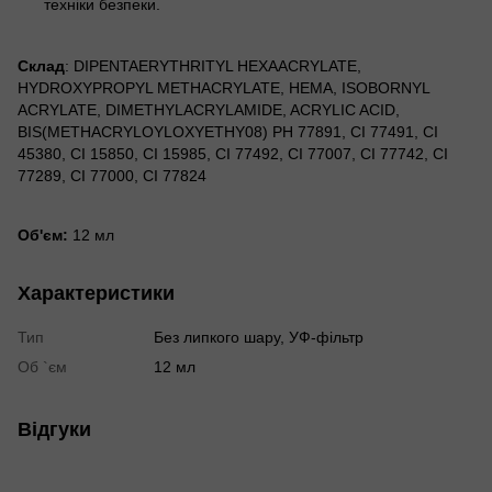
техніки безпеки.
Склад
: DIPENTAERYTHRITYL HEXAACRYLATE,
HYDROXYPROPYL METHACRYLATE, HEMA, ISOBORNYL
ACRYLATE, DIMETHYLACRYLAMIDE, ACRYLIC ACID,
BIS(METHACRYLOYLOXYETHY08) PH 77891, CI 77491, CI
45380, CI 15850, CI 15985, CI 77492, CI 77007, CI 77742, CI
77289, CI 77000, CI 77824
Об'єм:
12 мл
Характеристики
Тип
Без липкого шару, УФ-фільтр
Об `єм
12 мл
Відгуки