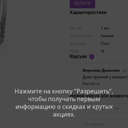
Купити
Характеристики
Об `єм
1 мл
Тип ковпачка
Кришка
Матеріал
Скло
Набір
Ні
Відгуки
1
Вероніка Данилюк
16.
Дуже зручний у використ
Відповісти
Нажмите на кнопку "Разрешить",
Новий відгук або комент
чтобы получать первым
информацию о скидках и крутых
акциях.