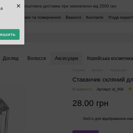
×
Безкоштовна доставка при замовленні від 2500 грн
ua
оставка
Обмін та повернення
Вакансії
Контакти
Угода корис
решить
Догляд
Волосся
Аксесуари
Корейська косметик
Головна
Каталог
Аксесуари
Стаканчик скляний д
В наявності
Артикул: id_858
28.00 грн
Ввійти
для відображення нак
%