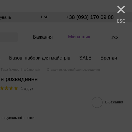
×
+38 (093) 170 09 88
тувача
UAH
ESC
Мій кошик
Бажання
Укр
а
Базові набори для майстрів
SALE
Бренди
Тара (ємності та баночки)
Стаканчик скляний для розведення
ля розведення
1 відгук
В бажання
опичувальної знижки