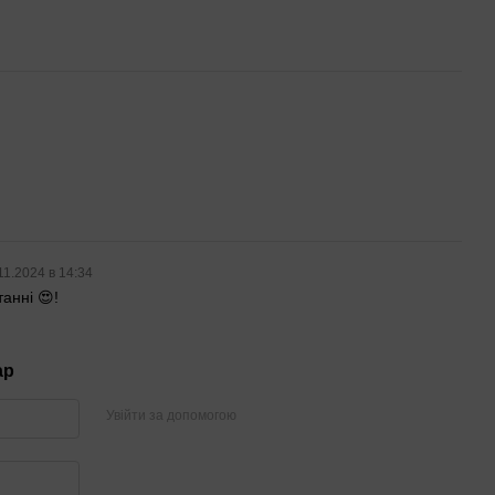
11.2024 в 14:34
анні 😍!
ар
Увійти за допомогою