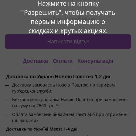
Нажмите на кнопку
"Разрешить", чтобы получать
Додайте перший відгук
первым информацию о
скидках и крутых акциях.
Написати відгук
Доставка
Оплата
Консультація
Доставка по Україні Новою Поштою 1-2 дні
Доставка замовлень Новою Поштою по тарифам
кур'єрської служби;
Безкоштовна доставка Новою Поштою при замовленні
на суму від 2500 грн
*
;
Оплата замовлень онлайн на сайті або при отриманні
(післяплата)
Доставка по Україні Meest 1-4 дні