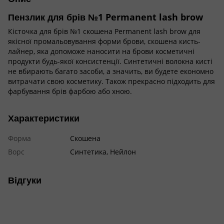
Пензлик для брів №1 Permanent lash brow
Кісточка для брів №1 скошена Permanent lash brow для
якісної промальовування форми брови, скошена кисть-
лайнер, яка допоможе наносити на брови косметичні
продукти будь-якої консистенції. Синтетичні волокна кисті
не вбирають багато засоби, а значить, ви будете економно
витрачати свою косметику. Також прекрасно підходить для
фарбування брів фарбою або хною.
Характеристики
Форма
Скошена
Ворс
Синтетика, Нейлон
Відгуки