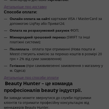
Детальніше про доставку
Способи оплати:
Онлайн оплата на сайті
картками VISA / MasterCard за
допомогою LiqPay або Приват24;
Оплата на розрахунковий рахунок
ФОП;
Міжнародний грошовий переказ
(SWIFT та інші
платіжні системи);
Післяплата
- оплата при отриманні (Нова пошта и
Meest стягують комісію за переказ коштів в розмірі 20
грн + 2% від суми замовлення)
Готівкою
(при самовивезенні замовлення з магазину у
м. Одеса)
Детальніше про способи оплати
Beauty Hunter – це команда
професіоналів beauty індустрії.
Ви завжди можете звернутися до служби підтримки
клієнтів та отримати професійну консультацію від
менеджерів Beauty Hunter.