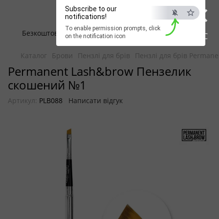
×
Beauty Hunter
Subscribe to our
notifications!
To enable permission prompts, click
Безкоштовна доставка при замовленні від 2500 грн
ESC
on the notification icon
Каталог
Брови
Пензлі для брів
Пензлі для брів Perman
Permanent Lash&brow Пензелик
скошений №1
Артикул:
PLB088
Написати відгук