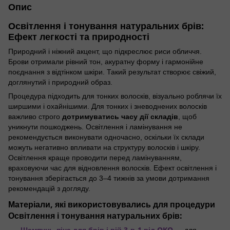
Опис
Освітлення і тонування натуральних брів:
Ефект легкості та природності
Природний і ніжний акцент, що підкреслює риси обличчя.
Брови отримали рівний тон, акуратну форму і гармонійне
поєднання з відтінком шкіри. Такий результат створює свіжий,
доглянутий і природний образ.
Процедура підходить для тонких волосків, візуально роблячи їх
ширшими і охайнішими. Для тонких і зневоднених волосків
дотримуватись часу дії складів
важливо строго
, щоб
уникнути пошкоджень. Освітлення і ламінування не
рекомендується виконувати одночасно, оскільки їх склади
можуть негативно впливати на структуру волосків і шкіру.
Освітлення краще проводити перед ламінуванням,
враховуючи час для відновлення волосків. Ефект освітлення і
тонування зберігається до 3–4 тижнів за умови дотримання
рекомендацій з догляду.
Матеріали, які використовувались для процедури
Освітлення і тонування натуральних брів
:
Шампунь-піна для брів і вій 3-в-1 від OKO
— для