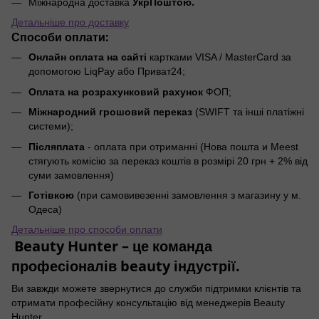
УкрПоштою.
Міжнародна доставка
Детальніше про доставку
Способи оплати:
Онлайн оплата на сайті
картками VISA / MasterCard за
допомогою LiqPay або Приват24;
Оплата на розрахунковий рахунок
ФОП;
Міжнародний грошовий переказ
(SWIFT та інші платіжні
системи);
Післяплата
- оплата при отриманні (Нова пошта и Meest
стягують комісію за переказ коштів в розмірі 20 грн + 2% від
суми замовлення)
Готівкою
(при самовивезенні замовлення з магазину у м.
Одеса)
Детальніше про способи оплати
Beauty Hunter – це команда
професіоналів beauty індустрії.
Ви завжди можете звернутися до служби підтримки клієнтів та
отримати професійну консультацію від менеджерів Beauty
Hunter.