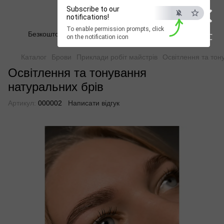
×
Beauty Hunter
Subscribe to our
notifications!
To enable permission prompts, click
Безкоштовна доставка при замовленні від 2500 грн
ESC
on the notification icon
Каталог
Брови
Приклади робіт майстрів
Освітлення та тон
Освітлення та тонування
натуральних брів
Артикул:
000002
Написати відгук